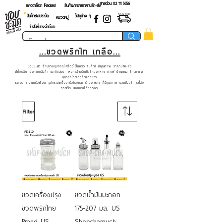
สายด่วน 02 ​111 5656
แคตตาล็อก โหลดเลย!
สินค้าฝากขายราคาปลีก-ส่ง
สินค้าชอบชะมัด
วัสดุต่าง ๆ
หมวดหมู่
.... โปรโมชั่นประจำเดือน
...ขวดพริกไท เกลือ...
ชอบชะมัด ร้านขายอุปกรณ์เครื่องใช้ในครัว สินค้าดี มีคุณภาพ ราคาปลีก-ส่ง
มีทั้งผลิต ออกแบบสินค้า และคัดสรร เหมาะสำหรับเปิดร้านอาหาร คาเฟ่ ร้านขนม ร้านกาแฟ
อุปกรณ์ตกแต่งร้านอาหาร
และอุปกรณ์ในครัวเรือน อุปกรณ์เครื่องครัวโรงแรม ร้านอาหาร ที่มีคุณภาพ รวมถึงบริการที่ส่ง
รวดเร็ว สอบถามได้ทุกเวลา
Filter
ขวดเครื่องปรุง
ขวดน้ำมันมะกอก
ขวดพริกไทย
175-207 มล. US
Brand US
Shopchamuch