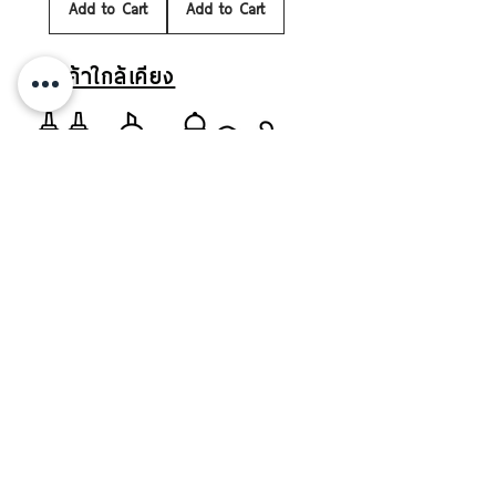
Add to Cart
Add to Cart
สินค้าใกล้เคียง
ขวดซอส
โถน้ำตาล
ที่บด
โถซฮส
ขวดซอส พลาสติกสีใส 32 ออนซ์ 950
ขวดซอส พลาสติก 32 ออนซ์ 950