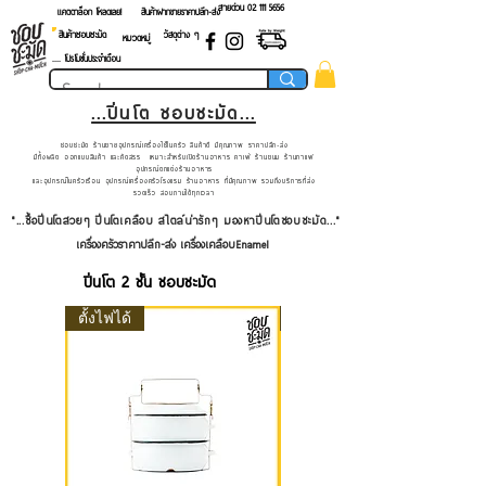
สายด่วน 02 ​111 5656
แคตตาล็อก โหลดเลย!
สินค้าฝากขายราคาปลีก-ส่ง
สินค้าชอบชะมัด
วัสดุต่าง ๆ
หมวดหมู่
.... โปรโมชั่นประจำเดือน
...ปิ่นโต ชอบชะมัด...
ชอบชะมัด ร้านขายอุปกรณ์เครื่องใช้ในครัว สินค้าดี มีคุณภาพ ราคาปลีก-ส่ง
มีทั้งผลิต ออกแบบสินค้า และคัดสรร เหมาะสำหรับเปิดร้านอาหาร คาเฟ่ ร้านขนม ร้านกาแฟ
อุปกรณ์ตกแต่งร้านอาหาร
และอุปกรณ์ในครัวเรือน อุปกรณ์เครื่องครัวโรงแรม ร้านอาหาร ที่มีคุณภาพ รวมถึงบริการที่ส่ง
รวดเร็ว สอบถามได้ทุกเวลา
"...ซื้อปิ่นโตสวยๆ ปิ่นโตเคลือบ สไตล์น่ารักๆ มองหาปิ่นโตชอบชะมัด..."
เครื่องครัวราคาปลีก-ส่ง เครื่องเคลือบEnamel
ปิ่นโต 2 ชั้น ชอบชะมัด
ตั้งไฟได้
ลายสกรีน