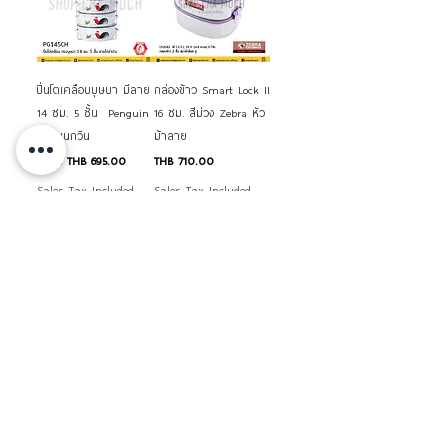
ปิ่นโตเคลือบบุษบา มีลาย
กล่องข้าว Smart Lock II
14​ ซม.​ 5 ชั้น​ Penguin
16 ซม. สีม่วง Zebra หัว
นกเพนกวิน
ม้าลาย
Sale Price
Price
From
THB 695.00
THB 710.00
Sales Tax Included
Sales Tax Included
Add to Cart
Add to Cart
Load More
สินค้าใกล้เคียง