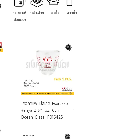
กระบอก/
กล่องข้าว
กาน้ำ
ขวดน้ำ
ถ้วยตวง
ย
แก้วกาแฟ มีสเกล Espresso
หม้อกระบอกหูหิ้ว ลายไทย 10-
ถ้วยตว
Kenya 2 1⁄4 oz. 65 ml.
16 ซม. อลูมิเนียม ตราผึ้ง
500 ml
Ocean Glass 1P01642S
Keywa