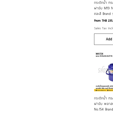
Quic
กระติกน้ำ ท
ฝาจับ M19 N
คละสี Brand
Sale Price
From
THB 235
Sales Tax Inc
Add 
Quic
กระติกน้ำ ท
ฝาจับ พลาสต
No.154 Bran