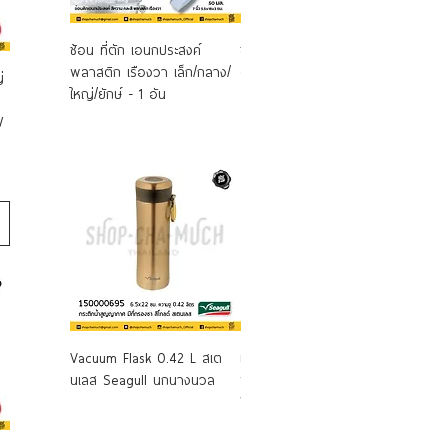
ช้อน ที่ตัก เอนกประสงค์
ช้อนตัก ที่ตักอเนกประสงค์
ช้อนส้
พลาสติก เรืองวา เล็ก/กลาง/
ตราร่ม
เครื่อ
่
ใหญ่/ยักษ์ - 1 อัน
ฟ
Vacuum Flask 0.42 L สเต
เหยือกน้ำสูง ตัวใส ฝาคละสี
กระบอ
นเลส Seagull นกนางนวล
พลาสติก (PACK 6) Train
Healt
Ware รถไฟ
ลิตร Z