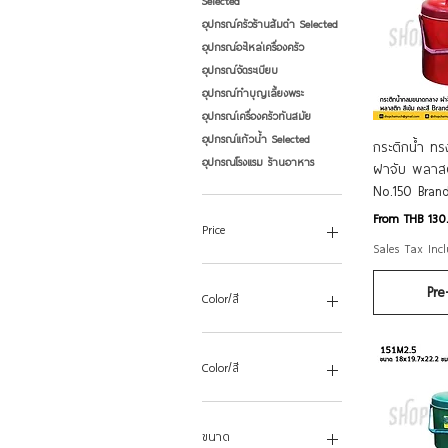
Selected
อุปกรณ์ครัวร้านส้มตำ Selected
อุปกรณ์อะไหล่เครื่องครัว
อุปกรณ์จัดระเบียบ
อุปกรณ์ทำบุญเลี้ยงพระ
อุปกรณ์เครื่องครัวทันสมัย
อุปกรณ์แก้วน้ำ Selected
Quic
กระติกน้ำ 
อุปกรณ์โรงแรม ร้านอาหาร
ฝาจับ พลาสต
No.150 Bran
Sale Price
From
THB 130
Price
Sales Tax Inc
THB 30
THB 675
Pre
Color/สี
Color/สี
สีหวาน
สีเข้ม
ขนาด