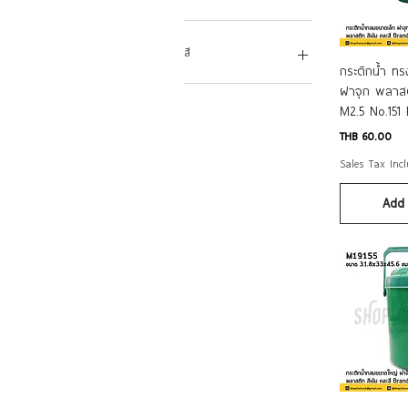
0.8L
1.2L
สี
Quic
1.6L
กระติกน้ำ ท
สีหวาน
ฝาจุก พลาสติ
M2.5 No.151
สีเข้ม
Price
THB 60.00
Sales Tax Inc
Add 