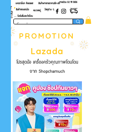
สายด่วน 02 ​111 5656
แคตตาล็อก โหลดเลย!
สินค้าฝากขายราคาปลีก-ส่ง
สินค้าชอบชะมัด
วัสดุต่าง ๆ
หมวดหมู่
.... โปรโมชั่นประจำเดือน
PROMOTION
Lazada
โปรสุดปัง เครื่องครัวคุณภาพโดนโดน
จาก Shopchamuch