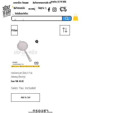
สายด่วน 02 ​111 5656
แคตตาล็อก โหลดเลย!
สินค้าฝากขายราคาปลีก-ส่ง
สินค้าชอบชะมัด
วัสดุต่าง ๆ
หมวดหมู่
.... โปรโมชั่นประจำเดือน
Filter
กระชอนกรองชา มีขอบ 5-7 ซม.
Sahaming เอ็มมงกุฎ
Sale Price
From
THB 40.00
Sales Tax Included
Add to Cart
...กรองชา...