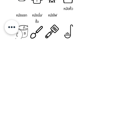
หม้อหิ้ว
หม้อแขก
หม้อนึ่ง/
หม้อไฟ
ซึ้ง
หม้อ
ทัพพี
ตะหลิว
กระบวย
ก๋วยเตี๋ยว