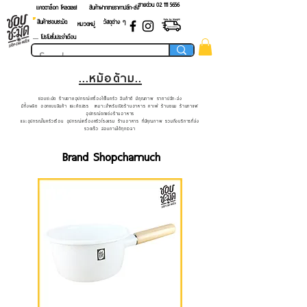
สายด่วน 02 ​111 5656
แคตตาล็อก โหลดเลย!
สินค้าฝากขายราคาปลีก-ส่ง
สินค้าชอบชะมัด
วัสดุต่าง ๆ
หมวดหมู่
.... โปรโมชั่นประจำเดือน
...หม้อด้าม..
ชอบชะมัด ร้านขายอุปกรณ์เครื่องใช้ในครัว สินค้าดี มีคุณภาพ ราคาปลีก-ส่ง
มีทั้งผลิต ออกแบบสินค้า และคัดสรร เหมาะสำหรับเปิดร้านอาหาร คาเฟ่ ร้านขนม ร้านกาแฟ
อุปกรณ์ตกแต่งร้านอาหาร
และอุปกรณ์ในครัวเรือน อุปกรณ์เครื่องครัวโรงแรม ร้านอาหาร ที่มีคุณภาพ รวมถึงบริการที่ส่ง
รวดเร็ว สอบถามได้ทุกเวลา
Brand Shopchamuch