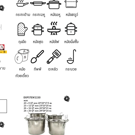
กระทะด้าม
กระทะ2หู
หม้อ2หู
หม้อสตูว์
ถุงมือ
หม้อชุด
หม้อไฟ
หม้อนึ่ง/ซึ้ง
0
ลาย
หม้อ
ทัพพี
ตะหลิว
กระบวย
ก๋วยเตี๋ยว