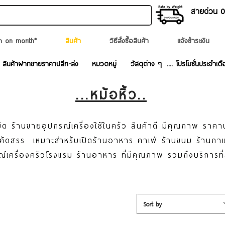
สายด่วน 02
n on month*
สินค้า
วิธีสั่งซื้อสินค้า
แจ้งชำระเงิน
สินค้าฝากขายราคาปลีก-ส่ง
หมวดหมู่
วัสดุต่าง ๆ
.... โปรโมชั่นประจำเดื
...หม้อหิ้ว..
ด ร้านขายอุปกรณ์เครื่องใช้ในครัว สินค้าดี มีคุณภาพ ราคา
ละคัดสรร เหมาะสำหรับเปิดร้านอาหาร คาเฟ่ ร้านขนม ร้านก
ณ์เครื่องครัวโรงแรม ร้านอาหาร ที่มีคุณภาพ รวมถึงบริการที
Sort by