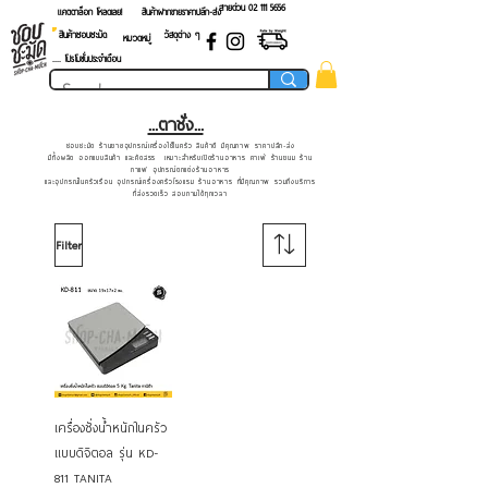
สายด่วน 02 ​111 5656
แคตตาล็อก โหลดเลย!
สินค้าฝากขายราคาปลีก-ส่ง
สินค้าชอบชะมัด
วัสดุต่าง ๆ
หมวดหมู่
.... โปรโมชั่นประจำเดือน
...ตาชั่ง...
ชอบชะมัด ร้านขายอุปกรณ์เครื่องใช้ในครัว สินค้าดี มีคุณภาพ ราคาปลีก-ส่ง
มีทั้งผลิต ออกแบบสินค้า และคัดสรร เหมาะสำหรับเปิดร้านอาหาร คาเฟ่ ร้านขนม ร้าน
กาแฟ อุปกรณ์ตกแต่งร้านอาหาร
และอุปกรณ์ในครัวเรือน อุปกรณ์เครื่องครัวโรงแรม ร้านอาหาร ที่มีคุณภาพ รวมถึงบริการ
ที่ส่งรวดเร็ว สอบถามได้ทุกเวลา
Filter
เครื่องชั่งน้ำหนักในครัว
แบบดิจิตอล รุ่น KD-
811 TANITA