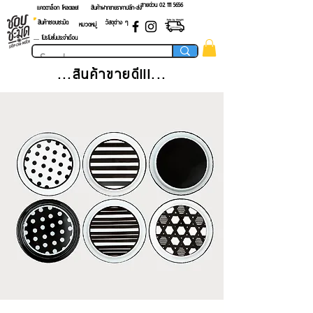
สายด่วน 02 ​111 5656
แคตตาล็อก โหลดเลย!
สินค้าฝากขายราคาปลีก-ส่ง
สินค้าชอบชะมัด
วัสดุต่าง ๆ
หมวดหมู่
.... โปรโมชั่นประจำเดือน
...สินค้าขายดี!!!...