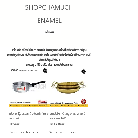
SHOPCHAMUCH
ENAMEL
เพิ่มเติม
เครื่องครัว เครื่องใช้ ที่ตามหา
ชอบชะมัด ร้านขายอุปกรณ์เครื่องใช้ในครัว
จะค้ดสรรมาให้คุณ
ชอบชะมัด
ศูนย์รวมของสินค้าแบรนด์คลาสสิก จนถึง แบรนด์เครื่องใช้ในครัวทันสมัย
ที่มีคุณภาพ รวมถึง
บริการส่งให้คุณถึงบ้าน !!!
ขอขอบคุณ ที่ให้ความไว้วางใจเรา ชอบชะมัดช่วยดูแลคุณ
หม้อด้ามญี่ปุ่น สเตนเลส ด้ามจับเบกาไลท์ Sun'Z
กระทะหม้อไฟเกาหลี 2 หู 24 ซม.-28 ซม. สี
พระอาทิตย์
ทอง สเตนเลส FOFO
Price
Sale Price
THB 100.00
From
THB 140.00
Sales Tax Included
Sales Tax Included