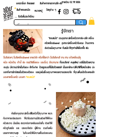
สายด่วน 02 ​111 5656
แคตตาล็อก โหลดเลย!
สินค้าฝากขายราคาปลีก-ส่ง
สินค้าชอบชะมัด
วัสดุต่าง ๆ
หมวดหมู่
.... โปรโมชั่นประจำเดือน
รู้จักเรา
"ชอบชะมัด" รวมอุปกรณ์เครื่อครัวราคาส่ง-ปลีก เครื่อง
ครัวเคลือบEnamel อุปกรณ์เครื่องครัวโรงแรม ร้านอาหาร
ส่งด่วนเน้นคุณภาพ ทันสมัย ให้ทุกท่านให้เลือกซื้อ เช่น
ปิ่นโตสวยๆ ปิ่นโตเคลือบEnamel ลายน่ารัก หรือที่เรียกว่า ปิ่นโตสังกะสี จาน ชาม แก้วเคลือบมีหู
หม้อ หม้อด้าม เก้าอี้ เข่ง กระเป๋าใส่สิ่งของ และอื่นๆ อีกมากมาย
ที่ตอบโจทย์ คนยุคใหม่ แต่เต็มไปด้วยความ
อบอุ่น มีความน่ารักเป็นกันเอง เข้าถึงง่าย ด้วยรูปแบบที่เต็มไปด้วยเสน่ห์ เป็นเอกลักษณ์ให้น่าใช้ที่ไม่เหมือนใคร บ่ง
บอกถึงการรักอิสระเป็นตัวของตัวเอง
และมุ่งเน้นเรื่องคุณภาพและความปลอดภัย ที่คุณเห็นแล้วต้องหลงรัก
มองหาเครื่องครัว มองหา
"ชอบชะมัด"
คัดเลือกอุปกรณ์เครื่องใช้ในครัวที่มีคุณภาพ เหมาะ
กับอาหารแต่ละประเภท ให้น่ารับประทานมีส่วนช่วยทำให้ห้อง
ครัวสะอาด มีระเบียบ สะดวกต่อการหยิบและจัดเก็บ ช่วยทำให้
ครัวดูทันสมัย และ ปลอดภัยต่อ ผู้ใช้งาน รวมถึงเพิ่ม
บรรยากาศความสุข ในห้องครัวให้มีความเชื่อมต่อของคน