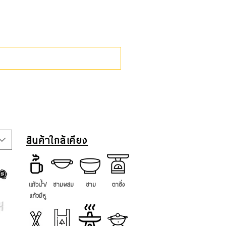
จานเคลือบขอบตั้ง จานEnamel 30 
Price
THB 395.00
Sales Tax Included
สินค้าใกล้เคียง
แก้วน้ำ/
ชามผสม
ชาม
ตาชั่ง
แก้วมีหู