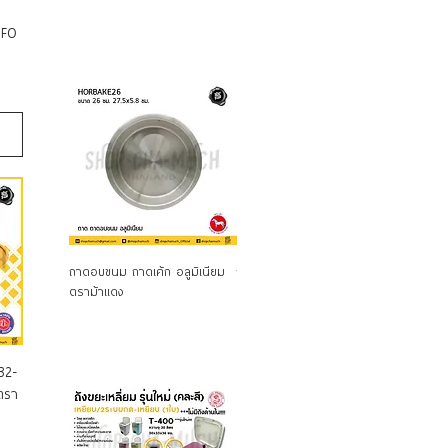
OFO
Quick View
Quick View
ถาดอบขนม ถาดเค้ก อลูมิเนียม
ถาดไม้ อเนกประสงค์ สี่เหลี่ยมผืน
ถาดไม้ อ
ตราม้าแดง
ผ้า มีด้ามจับ ตราศรคู่
ผ้า มีด้
 32-
 ตรา