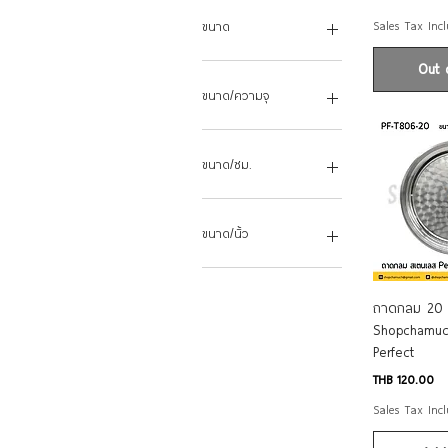
Sales Tax Inc
ขนาด
28x38 ซม. 25101
Out 
34x48 ซม. 25103
ขนาด/ความจุ
41x58 ซม. 25104
กลาง
23 ซม. 2 ลิตร
เล็ก
25 ซม. 2.5 ลิตร
ขนาด/ซม.
ใหญ่
27 ซม. 3 ลิตร
14
17
ขนาด/นิ้ว
20
22
8
23
9
Qui
ถาดกลม 20 น
24
10
Shopchamuc
26
11
Perfect
29
12
Price
THB 120.00
30
13
Sales Tax Inc
32
14
34
15