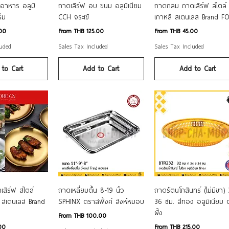
ck View
Quick View
Quick View
อาหาร อลูมิ
ถาดเสิร์ฟ อบ ขนม อลูมิเนียม
ถาดกลม ถาดเสิร์ฟ สไตล์
่ม
CCH จระเข้
เกาหลี สเตนเลส Brand F
Sale Price
Sale Price
00
From
THB 125.00
From
THB 45.00
luded
Sales Tax Included
Sales Tax Included
to Cart
Add to Cart
Add to Cart
ck View
Quick View
Quick View
สิร์ฟ สไตล์
ถาดเหลี่ยมตื้น 8-19 นิ้ว
ถาดรัตนโกสินทร์ (ไม่มีขา)
ง สเตนเลส Brand
SPHINX ตราสฟิ้งค์ สิงห์หมอบ
36 ซม. สีทอง อลูมิเนียม
ผึ้ง
Sale Price
From
THB 100.00
Sale Price
00
From
THB 215.00