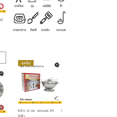
โถ
ตะเกียบ
ถุง
หม้อไฟ
มี
ถาดอาหาร
ทัพพี
ตะหลิว
กระบวย
สุดคุ้ม
Quick View
Quick View
โถข้าว 22 ซม. สเตนเลส JPS
โถข้าว อลูมิเนียม CCH จระเข้
โถข้าว ล
ไก่ฟ้า
จระเข้