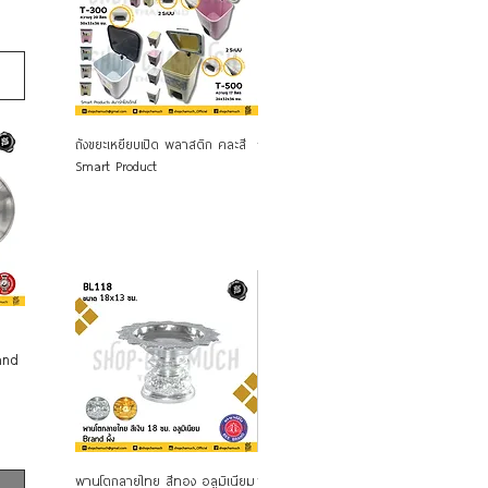
Quick View
Quick View
ถังขยะเหยียบเปิด พลาสติก คละสี
ถังแยกขยะ 12 ลิตร พลาสติก
ถังแยกข
Smart Product
Keyway
Keyway
and
Quick View
Quick View
พานโตกลายไทย สีทอง อลูมิเนียม
พานลาว พานรัฐธรรมนูญลาย
พานโตก 