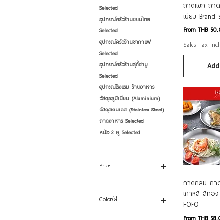
Qui
ถาดแขก ถาด
Selected
เนียม Brand ร
อุปกรณ์ครัวร้านขนมไทย
Sale Price
From
THB 50.
Selected
อุปกรณ์ครัวร้านชากาแฟ
Sales Tax Inc
Selected
อุปกรณ์ครัวร้านสุกี้ชาบู
Add 
Selected
อุปกรณ์โรงแรม ร้านอาหาร
วัสดุอลูมิเนียม (Aluminium)
วัสดุสเตนเลส (Stainless Steel)
ถาดอาหาร Selected
หม้อ 2 หู Selected
Price
Qui
ถาดกลม ถาดเ
เกาหลี สีทอ
THB 33
THB 315
Color/สี
FOFO
Sale Price
From
THB 58.