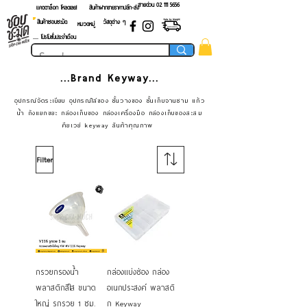
สายด่วน 02 ​111 5656
แคตตาล็อก โหลดเลย!
สินค้าฝากขายราคาปลีก-ส่ง
สินค้าชอบชะมัด
วัสดุต่าง ๆ
หมวดหมู่
.... โปรโมชั่นประจำเดือน
...Brand Keyway...
อุปกรณ์จัดระเบียบ อุปกรณ์ใส่ของ ชั้นวางของ ชั้นเก็บจานชาม แก้ว
น้ำ ถังแยกขยะ กล่องเก็บของ กล่องเครื่องมือ กล่องเก็บของสะสม
คียเวย์ keyway สินค้าคุณภาพ
Filter
กรวยกรองน้ำ
กล่องแบ่งช่อง กล่อง
พลาสติกสีใส ขนาด
อเนกประสงค์ พลาสติ
ใหญ่ รูกรวย 1 ซม.
ก Keyway