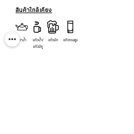
สินค้าใกล้เคียง
กาน้ำ
แก้วน้ำ/
แก้วมัก
แก้วทรงสูง
แก้วมีหู
โถใส่ซอส
ที่คั้น
ช้อน
หลอด
แก้วมีก้าน