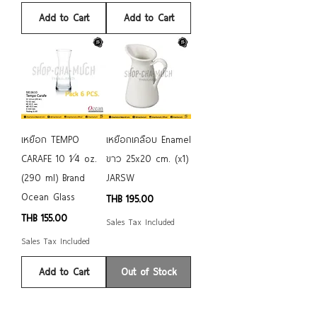
Add to Cart
Add to Cart
เหยือก TEMPO
เหยือกเคลือบ Enamel
CARAFE 10 1⁄4 oz.
ขาว 25x20 cm. (x1)
(290 ml) Brand
JARSW
Ocean Glass
Price
THB 195.00
Price
THB 155.00
Sales Tax Included
Sales Tax Included
Add to Cart
Out of Stock