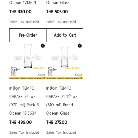
Ocean 1V13621
Ocean Glass
Price
Price
THB 330.00
THB 505.00
Sales Tax Included
Sales Tax Included
Pre-Order
Add to Cart
เหยือก TEMPO
เหยือก TEMPO
CARAFE 34 oz.
CARAFE 21 1⁄2 oz.
(970 ml) Pack 6
(610 ml) Brand
Ocean 1B13634
Ocean Glass
Price
Price
THB 499.00
THB 275.00
Sales Tax Included
Sales Tax Included