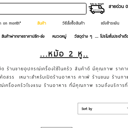
สายด่วน 02
n on month*
สินค้า
วิธีสั่งซื้อสินค้า
แจ้งชำระเงิน
สินค้าฝากขายราคาปลีก-ส่ง
หมวดหมู่
วัสดุต่าง ๆ
.... โปรโมชั่นประจำเดื
...หม้อ 2 หู..
ัด ร้านขายอุปกรณ์เครื่องใช้ในครัว สินค้าดี มีคุณภาพ ราคา
ละคัดสรร เหมาะสำหรับเปิดร้านอาหาร คาเฟ่ ร้านขนม ร้านก
ณ์เครื่องครัวโรงแรม ร้านอาหาร ที่มีคุณภาพ รวมถึงบริการที
Sort by