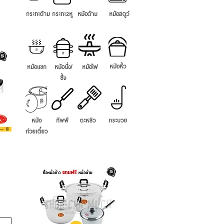
กระทะด้าม
กระทะ2หู
หม้อด้าม
หม้อสตูว์
หม้อหิ้ว
หม้อแขก
หม้อนึ่ง/
หม้อไฟ
ซึ้ง
หม้อ
ทัพพี
ตะหลิว
กระบวย
ก๋วยเตี๋ยว