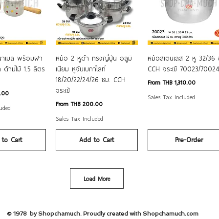
ck View
Quick View
Quick View
ีนาเมล พร้อมฝา
หม้อ 2 หูดำ ทรงญี่ปุ่น อลูมิ
หม้อสเตนเลส 2 หู 32/36 
 ด้ามไม้ 1.5 ลิตร
เนียม หูจับเบกาไลท์
CCH จระเข้ 70023/7002
18/20/22/24/26 ซม. CCH
Sale Price
From
THB 1,310.00
จระเข้
.00
Sales Tax Included
Sale Price
From
THB 200.00
luded
Sales Tax Included
to Cart
Add to Cart
Pre-Order
Load More
© 1978 by Shopchamuch. Proudly created with Shopchamuch.
com