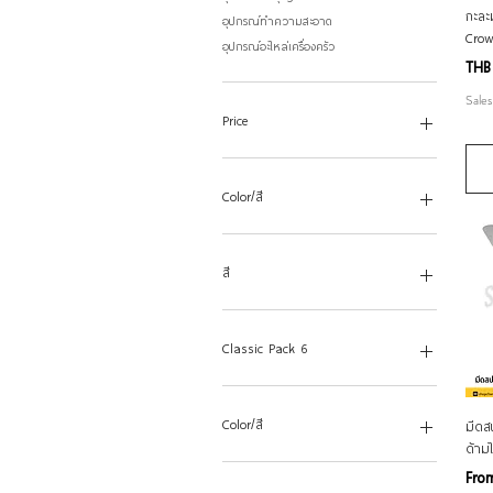
กะละ
อุปกรณ์ทำความสะอาด
Crow
อุปกรณ์อะไหล่เครื่องครัว
Pric
THB
Sales
Price
THB 10
THB 4,850
Color/สี
สี
Classic Pack 6
Banquet Water Goblet 380 มล.
Beer 420 มล.
Color/สี
มีดส
Brandy 255 มล.
ด้าม
Brandy 340 มล.
สีหวาน
Sale
Fr