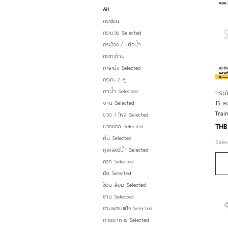
All
กระชอน
กระบวย Selected
กระป๋อง / แก้วน้ำ
กระทะด้าม
กะละมัง Selected
กระทะ 2 หู
กาน้ำ Selected
กระต
15 ล
จาน Selected
Trai
ขวด / โหล Selected
Pric
THB
ขวดซอส Selected
คีบ Selected
Sales
คูลเลอร์น้ำ Selected
ครก Selected
มีด Selected
ช้อน ส้อม Selected
ชาม Selected
ชามผสมแป้ง Selected
ถาดอาหาร Selected