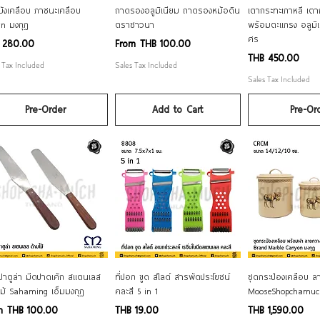
Quick View
Quick View
Quick V
มังเคลือบ ภาชนะเคลือบ
ถาดรองอลูมิเนียม ถาดรองหม้อดิน
เตากระทะเกาหลี เตา
n มงกุฎ
ตราชาวนา
พร้อมตะแกรง อลูมิเ
ศร
e
Sale Price
 280.00
From
THB 100.00
Price
THB 450.00
 Tax Included
Sales Tax Included
Sales Tax Included
Pre-Order
Add to Cart
Pre-Or
Quick View
Quick View
Quick V
ปาตูล่า มีดปาดเค้ก สแตนเลส
ที่ปอก ขูด สไลด์ สารพัดประโยชน์
ชุดกระป๋องเคลือบ ล
ไม้ Sahaming เอ็มมงกุฎ
คละสี 5 in 1
MooseShopchamuch
 Price
Price
Price
om
THB 100.00
THB 19.00
THB 1,590.00