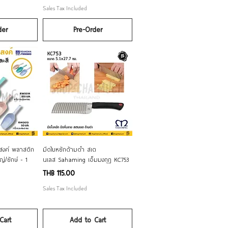
Sales Tax Included
der
Pre-Order
iew
Quick View
ะสงค์ พลาสติก
มีดใบหยักด้ามดำ สเต
ญ่/ยักษ์ - 1
นเลส Sahaming เอ็มมงกุฎ KC753
Price
THB 115.00
Sales Tax Included
Cart
Add to Cart