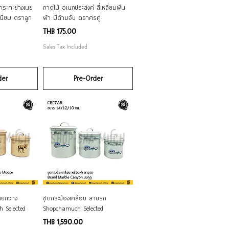
iew
Quick View
กระทะย่างเนย
ถาดไม้ อเนกประสงค์ สี่เหลี่ยมผืน
นียม ตราลูก
ผ้า มีด้ามจับ ตราศรคู่
Price
THB 175.00
Sales Tax Included
der
Pre-Order
iew
Quick View
ายกวาง
ชุดกระป๋องเคลือบ ลายรถ
 Selected
Shopchamuch Selected
Price
THB 1,590.00