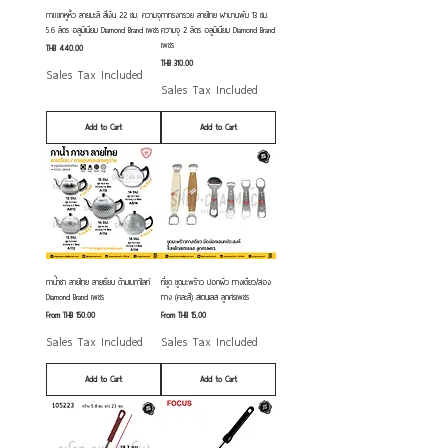
กาแขกหูหิ้ว ลายมะลิ สีเงิน 22 ซม. ความจุ
กาทรงกรวย ลายไทย ฝาบานพับ 13 ซม.
5.6 ลิตร อลูมิเนียม Diamond Brand เพชร
ความจุ 2 ลิตร อลูมิเนียม Diamond Brand
เพชร
Price
THB 440.00
Price
THB 310.00
Sales Tax Included
Sales Tax Included
Add to Cart
Add to Cart
กาน้ำชา ลายไทย ลายเรียบ ด้ามเบกาไลท์
ที่ขูด ขูดมะพร้าว ปอกผิว ทางเดียว/สอง
Diamond Brand เพชร
ทาง (คละสี) สเตนเลส ลูกศรเพชร
Sale Price
Sale Price
From
THB 150.00
From
THB 15.00
Sales Tax Included
Sales Tax Included
Add to Cart
Add to Cart