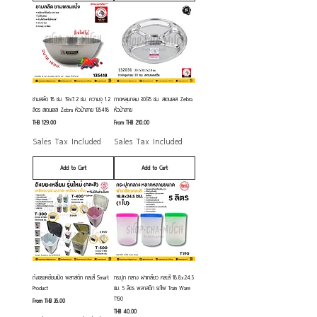
ชามสลัด 18 ซม. 19x7.2 ซม. ความจุ 1.2
ถาดหลุมกลม 30/35 ซม. สเตนเลส Zebra
ลิตร สเตนเลส Zebra หัวม้าลาย 135418
หัวม้าลาย
Price
Sale Price
THB 129.00
From
THB 210.00
Sales Tax Included
Sales Tax Included
Add to Cart
Add to Cart
ถังขยะเหยียบเปิด พลาสติก คละสี Smart
กระปุก กลาง ฝาเกลียว คละสี 18.8x24.5
Product
ซม. 5 ลิตร พลาสติก รถไฟ Train Ware
T190
Sale Price
From
THB 35.00
Price
THB 40.00