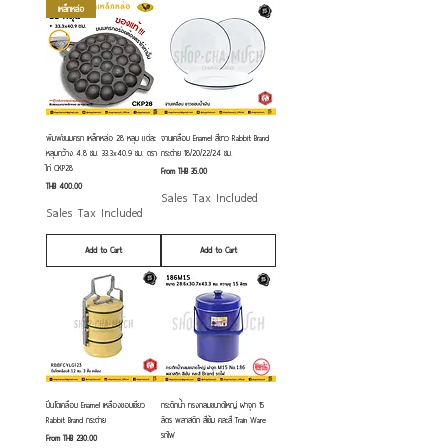
เหล็กหล่อ
พิมพ์ขนมครก เหล็กหล่อ 28 หลุม แต่ละ
จานเคลือบ Enamel สีขาว Rabbit Brand
หลุมกว้าง 4.8 ซม. 33.3x40.9 ซม. ตรา
กระต่าย 18/20/22/24 ซม.
ไก่ CKP28
Sale Price
From
THB 35.00
Price
THB 400.00
Sales Tax Included
Sales Tax Included
Add to Cart
Add to Cart
ปิ่นโตเคลือบ Enamel เหลืองขอบเขียว
กระติกน้ำ ทรงกลมขนาดใหญ่ ฝาจุก 15
Rabbit Brand กระต่าย
ลิตร พลาสติก สีเข้ม คละสี Train Ware
รถไฟ
Sale Price
From
THB 230.00