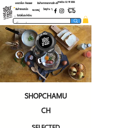
สายด่วน 02 ​111 5656
แคตตาล็อก โหลดเลย!
สินค้าฝากขายราคาปลีก-ส่ง
สินค้าชอบชะมัด
วัสดุต่าง ๆ
หมวดหมู่
.... โปรโมชั่นประจำเดือน
SHOPCHAMU
CH
SELECTED