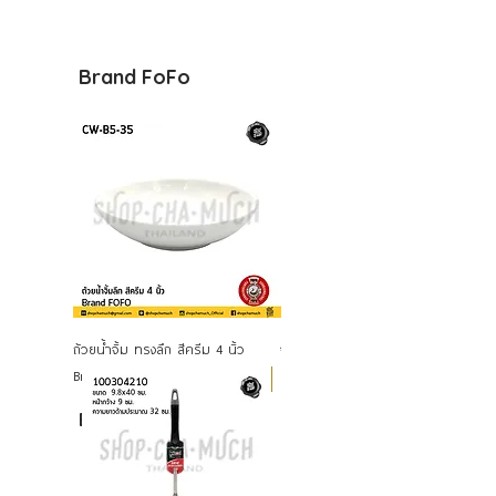
Brand FoFo
ถ้วยน้ำจิ้ม ทรงลึก สีครีม 4 นิ้ว
จานใบบัว ทรงตื้น เซรามิก ขาว ครีม
Brand FOFO
FOFO 7/8/9 นิ้ว - 1 ใบ
Airblock
Brand Se
agull