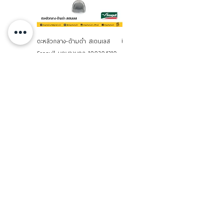
ตะหลิวกลาง-ด้ามดำ สเตนเลส
ปิ่นโต 16 ซม. 5 ชั้น สเตนเลส
Seagull นกนางนวล 100304210
Seagull นกนางนวล
Brand Sahaming
มีดสปาตูล่า มีดปาดเค้ก สแตนเลส
มีดใบหยักด้ามดำ สเต
ด้ามไม้ Sahaming เอ็มมงกุฎ
นเลส Sahaming เอ็มมงกุฎ KC753