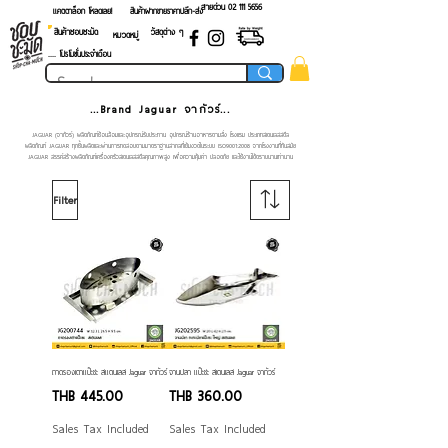
สายด่วน 02 ​111 5656
แคตตาล็อก โหลดเลย!
สินค้าฝากขายราคาปลีก-ส่ง
สินค้าชอบชะมัด
วัสดุต่าง ๆ
หมวดหมู่
.... โปรโมชั่นประจำเดือน
...Brand Jaguar จากัวร์...
JAGUAR (จากัวร์) ผลิตภัณฑ์ช้อนส้อมและอุปกรณ์รับประทาน อุปกรณ์ร้านอาหารตามสั่ง โรงแรม ประเภทสเตนเลสสตีล
ผลิตภัณฑ์ JAGUAR ทุกชิ้นผลิตและผ่านการทดสอบตามมาตราฐานสากลที่เข้มงวดในระบบ ISO9001:2008 จากโรงงานที่ทันสมัย
JAGUAR สรรค์สร้างผลิตภัณฑ์เครื่องครัวสเตนเลสสตีลคุณภาพสูง เพื่อความคุ้มค่า ปลอดภัย และใช้งานได้ตราบนานเท่านาน
Filter
ถาดรองเตาแป๊ะซะ สแตนเลส Jaguar จากัวร์
จานปลา แป๊ะซะ สเตนเลส Jaguar จากัวร์
Price
Price
THB 445.00
THB 360.00
Sales Tax Included
Sales Tax Included