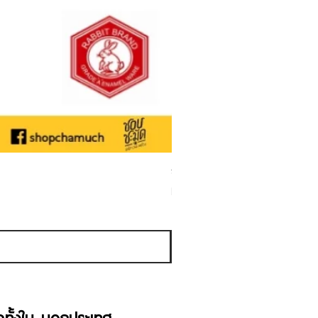
ชามเคลือบ Enamel Food grade ลายดอ
Sale Price
From
THB 50.00
Sales Tax Included