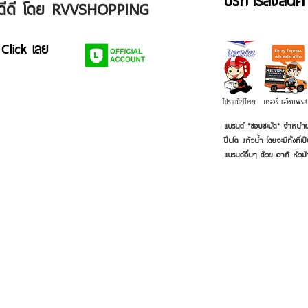
บริการส่งสินค
ัวดีดี โดย RVVSHOPPING
 Click เลย
แบรนด์ "ชอบชะมัด" จำหน่าย
ปิ่นโต แก้วน้ำ โดยจะมีทั้งท
แบรนด์อื่นๆ ด้วย อาทิ หัวม