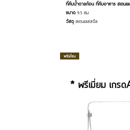
ที่คีบน้ำตาลก้อน ที่คีบอาหาร สเตน
ขนาด
9.5 ซม.
วัสดุ
สเตนเลสสตีล
พรีเมี่ยม