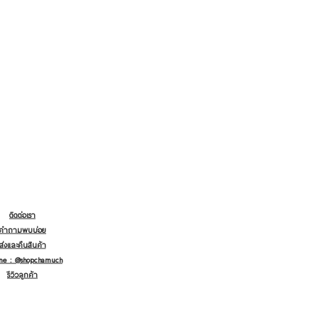
ติดต่อเรา
คำถามพบบ่อย
ส่งและคืนสินค้า
ine : @shopchamuch
รีวิวลูกค้า