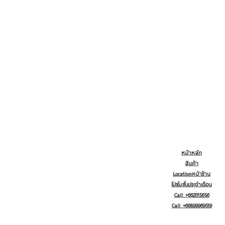
หน้าหลัก
สินค้า
Locationหน้าร้าน
โปรโมชั่นประจำเดือน
Call +6621115656
Call +66899969519