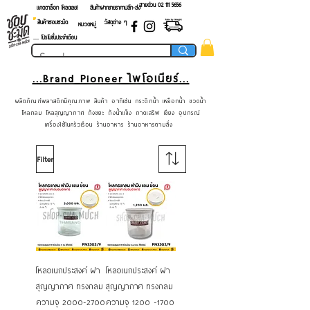
สายด่วน 02 ​111 5656
แคตตาล็อก โหลดเลย!
สินค้าฝากขายราคาปลีก-ส่ง
สินค้าชอบชะมัด
วัสดุต่าง ๆ
หมวดหมู่
.... โปรโมชั่นประจำเดือน
...Brand Pioneer ไพโอเนียร์...
ผลิตภัณฑ์พลาสติกมีคุณภาพ สินค้า อาทิเช่น กระติกน้ำ เหยือกน้ำ ขวดน้ำ
โหลกลม โหลสุญญากาศ ถังขยะ ถังน้ำแข็ง ถาดเสริฟ เขียง อุปกรณ์
เครื่องใช้ในครัวเรือน ร้านอาหาร ร้านอาหารตามสั่ง
Filter
โหลอเนกประสงค์ ฝา
โหลอเนกประสงค์ ฝา
สุญญากาศ ทรงกลม
สุญญากาศ ทรงกลม
ความจุ 2000-2700
ความจุ 1200 -1700