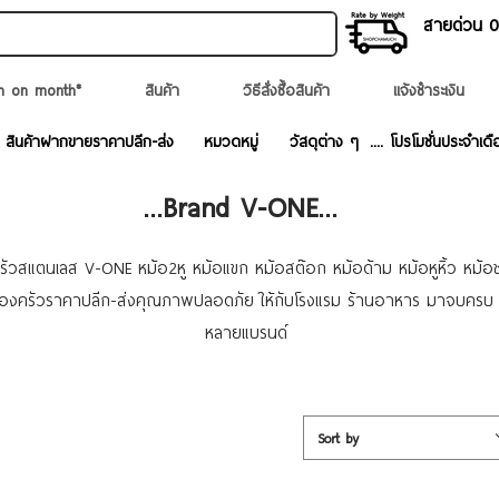
สายด่วน 02
n on month*
สินค้า
วิธีสั่งซื้อสินค้า
แจ้งชำระเงิน
สินค้าฝากขายราคาปลีก-ส่ง
หมวดหมู่
วัสดุต่าง ๆ
.... โปรโมชั่นประจำเดื
...Brand V-ONE...
วสแตนเลส V-ONE หม้อ2หู หม้อแขก หม้อสต๊อก หม้อด้าม หม้อหูหิ้ว หม้อชา
รื่องครัวราคาปลีก-ส่งคุณภาพปลอดภัย ให้กับโรงแรม ร้านอาหาร มาจบครบ ป
หลายแบรนด์
Sort by