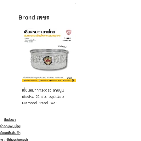
จรวด
จรวด 
Brand เ
พชร
Quick View
Quick View
เชี่ยนหมากทรงตรง ลายนูน
กาแขกหูหิ้ว ลายมะลิ สีเงิน 22 ซม.
กาทรง
เชียงใหม่ 22 ซม. อลูมิเนียม
ความจุ 5.6 ลิตร อลูมิเนียม
13 ซม. 
Diamond Brand เพชร
Diamond Brand เพชร
Diamon
ติดต่อเรา
คำถามพบบ่อย
ส่งและคืนสินค้า
ine : @shopchamuch