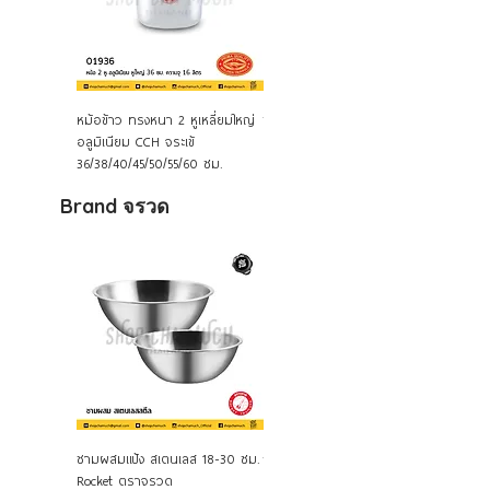
Quick View
Quick View
หม้อข้าว ทรงหนา 2 หูเหลี่ยมใหญ่
ชุดหม้อแขก หม้ออินเดีย อลูมิ
ชุดบา
อลูมิเนียม CCH จระเข้
เนียม 5 ใบ CCH จระเข้ 02514
บาตร พ
36/38/40/45/50/55/60 ซม.
เนียม C
Brand จรวด
Quick View
Quick View
ชามผสมแป้ง สเตนเลส 18-30 ซม.
ถาดกลม ถาดเสิร์ฟ รุ่น"มั่งมี
กระทะด
Rocket ตราจรวด
ศรีสุข" สเตนเลส 14 นิ้ว ROCKET
24x41x