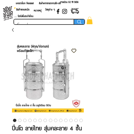
สายด่วน 02 ​111 5656
แคตตาล็อก โหลดเลย!
สินค้าฝากขายราคาปลีก-ส่ง
สินค้าชอบชะมัด
วัสดุต่าง ๆ
หมวดหมู่
.... โปรโมชั่นประจำเดือน
ปิ่นโต ลายไทย สุ่มคละลาย 4 ชั้น