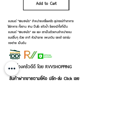
Add to Cart
Add to Cart
แบรนด์ "ชอบชะมัด" จำหน่ายเครื่องครัว อุปกรณ์ทำอาหาร
ใส่อาหาร ทั้งจาน ชาม ปิ่นโต แก้วน้ำ โดยจะมีทั้งที่เป็น
แบรนด์ "ชอบชะมัด" เอง และ เราเป็นตัวแทนจำหน่ายแบ
รนด์อื่นๆ ด้วย อาทิ หัวม้าลาย เพนกวิน จระเข้ ตราร่ม
กระต่าย เป็นต้น
เครื่องครัวดีดี โดย RVVSHOPPING
สินค้าฝากขายตามยี่ห้อ ปลีก-ส่ง Click เลย