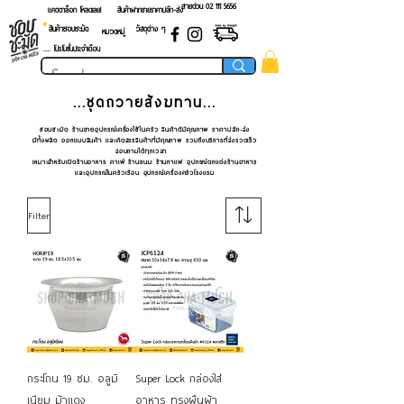
สายด่วน 02 ​111 5656
แคตตาล็อก โหลดเลย!
สินค้าฝากขายราคาปลีก-ส่ง
สินค้าชอบชะมัด
วัสดุต่าง ๆ
หมวดหมู่
.... โปรโมชั่นประจำเดือน
...ชุดถวายสังฆทาน
...
ชอบชะมัด ร้านขายอุปกรณ์เครื่องใช้ในครัว สินค้าดีมีคุณภาพ ราคาปลีก-ส่ง
มีทั้งผลิต ออกแบบสินค้า และคัดสรรสินค้าที่มีคุณภาพ รวมถึงบริการที่ส่งรวดเร็ว
สอบถามได้ทุกเวลา
เหมาะสำหรับเปิดร้านอาหาร คาเฟ่ ร้านขนม ร้านกาแฟ อุปกรณ์ตกแต่งร้านอาหาร
และอุปกรณ์ในครัวเรือน อุปกรณ์เครื่องครัวโรงแรม
Filter
กระโถน 19 ซม. อลูมิ
Super Lock กล่องใส่
เนียม ม้าแดง
อาหาร ทรงผืนผ้า