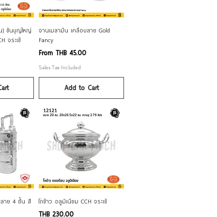
ew
Quick View
น) ขันบุญใหญ่
จานเมลามีน เคลือบลาย Gold
CH จระเข้
Fancy
Sale Price
From
THB 45.00
Sales Tax Included
art
Add to Cart
ew
Quick View
ลาย 4 ชั้น สี
โถข้าว อลูมิเนียม CCH จระเข้
Price
THB 230.00