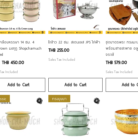
Quick View
Quick View
Quick Vi
ตเคลือบหรรษา 14 ซม. 4
โถข้าว 22 ซม. สเตนเลส JPS ไก่ฟ้า
ชุดบาตรพระ ทรงมะ
 Crown มงกุฎ Shopchamuch
พร้อมสายสะพาย อลู
Price
THB 255.00
ted
จระเข้
Sales Tax Included
 Price
Price
m
THB 450.00
THB 579.00
 Tax Included
Sales Tax Included
Add to Cart
Add to Cart
Add to C
ssic
ทรงบุษบา