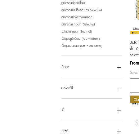
อุปกรณ์จัดระเบียบ
อุปกรณ์บนโต๊ะอาหาร Selected
อุปกรณ์ทำความสะอาด
อุปกรณ์แก้วน้ำ Selected
วัสดุอีนาเมล (Enamel)
วัสดุอลูมิเนียม (Aluminium)
ปิ่นโ
วัสดุสเตนเลส (Stainless Steel)
ชั้น
Selec
Sale
Fro
Price
Sales
THB 25
THB 1,240
Color/สี
Cla
สี
Size