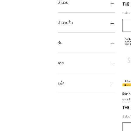
16
18"
25 ดอกแดงเหลือง
จำนวน
Price
THB 
18
20"
30 ดอกแดงเขียว
Sales
20
30 ดอกแดงเหลือง
ชิ้น
22
35 ดอกแดงเขียว
แพ็ค
จำนวนชั้น
24
35 ดอกแดงเหลือง
26
2ชั้น
28
3ชั้น
รุ่น
30
4ชั้น
32
5ชั้น
ทรงกลม
34
ทรงเหลี่ยม
ลาย
36
38
ลายผลไม้
40
ลายไก่ลำปาง
แพ็ค
42
โถข้า
45
12
จระเข้
50
Price
THB 
55
60
Sales
70