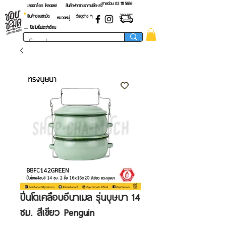
สายด่วน 02 ​111 5656
แคตตาล็อก โหลดเลย!
สินค้าฝากขายราคาปลีก-ส่ง
สินค้าชอบชะมัด
วัสดุต่าง ๆ
หมวดหมู่
.... โปรโมชั่นประจำเดือน
ปิ่นโตเคลือบอีนาเมล รุ่นบุษบา 14​
ซม. สีเขียว Penguin