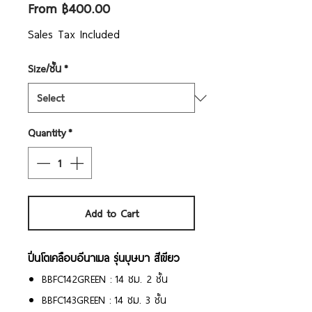
Sale
From
฿400.00
Price
Sales Tax Included
Size/ชั้น
*
Quantity
*
Add to Cart
ปิ่นโตเคลือบอีนาเมล รุ่นบุษบา สีเขียว
BBFC142GREEN : 14​ ซม.​ 2​ ชั้น​
BBFC143GREEN : 14​ ซม.​ 3​ ชั้น​