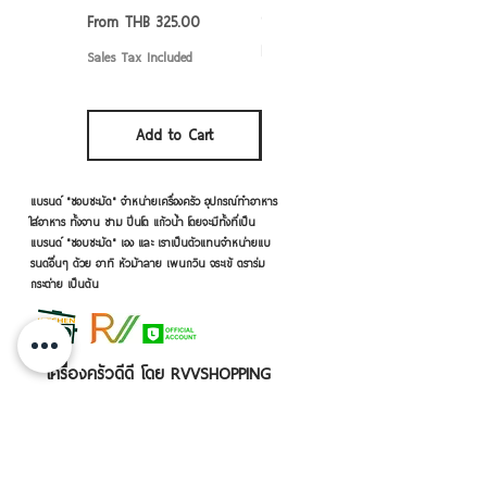
6/7/8/9 นิ้ว
Sale Price
From
THB 325.00
Sale Price
From
THB 50.00
Sales Tax Included
Sales Tax Included
Add to Cart
Add to Cart
แบรนด์ "ชอบชะมัด" จำหน่ายเครื่องครัว อุปกรณ์ทำอาหาร
ใส่อาหาร ทั้งจาน ชาม ปิ่นโต แก้วน้ำ โดยจะมีทั้งที่เป็น
แบรนด์ "ชอบชะมัด" เอง และ เราเป็นตัวแทนจำหน่ายแบ
รนด์อื่นๆ ด้วย อาทิ หัวม้าลาย เพนกวิน จระเข้ ตราร่ม
กระต่าย เป็นต้น
เครื่องครัวดีดี โดย RVVSHOPPING
สินค้าฝากขายตามยี่ห้อ ปลีก-ส่ง Click เลย