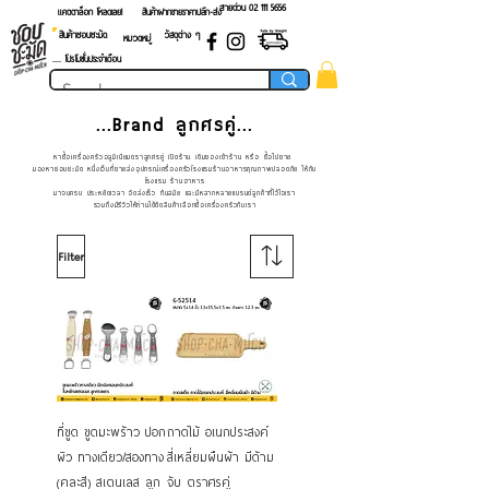
สายด่วน 02 ​111 5656
แคตตาล็อก โหลดเลย!
สินค้าฝากขายราคาปลีก-ส่ง
สินค้าชอบชะมัด
วัสดุต่าง ๆ
หมวดหมู่
.... โปรโมชั่นประจำเดือน
...Brand ลูกศรคู่...
หาซื้อเครื่องครัวอลูมิเนียมตราลูกศรคู่ เปิดร้าน เติมของเข้าร้าน หรือ ซื้อไปขาย
มองหาชอบชะมัด หนึ่งเว็บที่ขายส่งอุปกรณ์เครื่องครัวโรงแรมร้านอาหารคุณภาพปลอดภัย ให้กับ
โรงแรม ร้านอาหาร
มาจบครบ ประหยัดเวลา จัดส่งเร็ว ทันสมัย และมีหลากหลายแบรนด์ลูกค้าที่ไว้ใจเรา
รวมถึงมีรีวิวให้ท่านได้ตัดสินค้าเลือกซื้อเครื่องครัวกับเรา
Filter
ที่ขูด ขูดมะพร้าว ปอก
ถาดไม้ อเนกประสงค์
ผิว ทางเดียว/สองทาง
สี่เหลี่ยมผืนผ้า มีด้าม
(คละสี) สเตนเลส ลูก
จับ ตราศรคู่