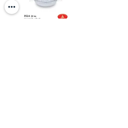
กระทะทอด 2 หู พร้อมฝา อลูมิ
หม้อ 2 หู กลม อลูมิเนียม 3A
Brand
หัวไก่
เนียม 3A 24/26/28/30 - 1 ใบ
16/18/20/22/24/26 ซม.
Brand ผึ้ง
เหล็กปิ้ง เหล็กชุบ ตะข่ายเหล็กชุบคู่
เหล็กปิ้งปลา ตะข่ายเหล็กชุบ คู่ใหญ่
ตราหัวไก่
ตราหัวไก่ YSC004