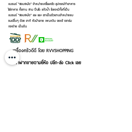
แบรนด์ "ชอบชะมัด" จำหน่ายเครื่องครัว อุปกรณ์ทำอาหาร
ใส่อาหาร ทั้งจาน ชาม ปิ่นโต แก้วน้ำ โดยจะมีทั้งที่เป็น
แบรนด์ "ชอบชะมัด" เอง และ เราเป็นตัวแทนจำหน่ายแบ
รนด์อื่นๆ ด้วย อาทิ หัวม้าลาย เพนกวิน จระเข้ ตราร่ม
กระต่าย เป็นต้น
เครื่องครัวดีดี โดย RVVSHOPPING
สินค้าฝากขายตามยี่ห้อ ปลีก-ส่ง Click เลย