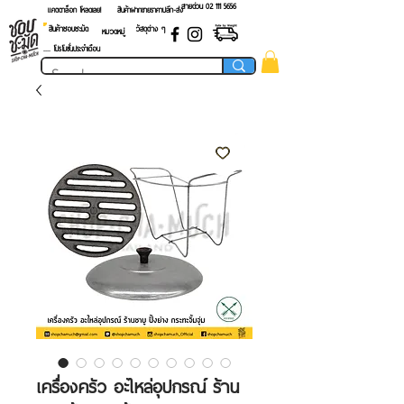
สายด่วน 02 ​111 5656
แคตตาล็อก โหลดเลย!
สินค้าฝากขายราคาปลีก-ส่ง
สินค้าชอบชะมัด
วัสดุต่าง ๆ
หมวดหมู่
.... โปรโมชั่นประจำเดือน
เครื่องครัว อะไหล่อุปกรณ์ ร้าน