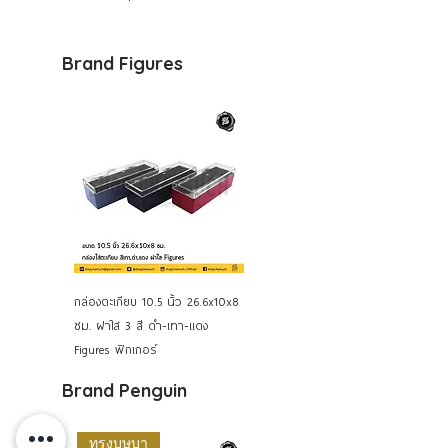
Brand Fig
ures
กล่องตะเกียบ 10.5 นิ้ว 26.6x10x8
ซม. ฝาใส 3 สี ดำ-เทา-แดง
Figures ฟิกเกอร์
Brand P
enguin
ทรงบุษบา