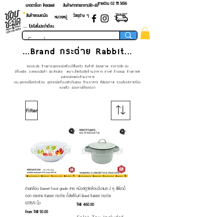
สายด่วน 02 ​111 5656
แคตตาล็อก โหลดเลย!
สินค้าฝากขายราคาปลีก-ส่ง
สินค้าชอบชะมัด
วัสดุต่าง ๆ
หมวดหมู่
.... โปรโมชั่นประจำเดือน
...Brand กระต่าย Rabbit...
ชอบชะมัด ร้านขายอุปกรณ์เครื่องใช้ในครัว สินค้าดี มีคุณภาพ ราคาปลีก-ส่ง
มีทั้งผลิต ออกแบบสินค้า และคัดสรร เหมาะสำหรับเปิดร้านอาหาร คาเฟ่ ร้านขนม ร้านกาแฟ
อุปกรณ์ตกแต่งร้านอาหาร
และอุปกรณ์ในครัวเรือน อุปกรณ์เครื่องครัวโรงแรม ร้านอาหาร ที่มีคุณภาพ รวมถึงบริการที่ส่ง
รวดเร็ว สอบถามได้ทุกเวลา
Filter
ชามเคลือบ Enamel Food grade ลาย
หม้อสตูว์เคลือบอีนาเมล 2 หู สีเขียวมิ้
ดอก คละลาย Rabbit กระต่าย ตั้งไฟได้
นท์ Brand Rabbit กระต่าย
6/7/8/9 นิ้ว
Price
THB 460.00
Sale Price
From
THB 50.00