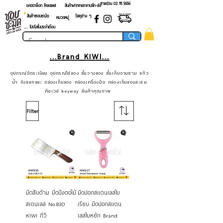
สายด่วน 02 ​111 5656
แคตตาล็อก โหลดเลย!
สินค้าฝากขายราคาปลีก-ส่ง
สินค้าชอบชะมัด
วัสดุต่าง ๆ
หมวดหมู่
.... โปรโมชั่นประจำเดือน
...Brand KIWI...
อุปกรณ์จัดระเบียบ อุปกรณ์ใส่ของ ชั้นวางของ ชั้นเก็บจานชาม แก้ว
น้ำ ถังแยกขยะ กล่องเก็บของ กล่องเครื่องมือ กล่องเก็บของสะสม
คียเวย์ keyway สินค้าคุณภาพ
Filter
มีดสับด้าม มีดปังตอไม้
มีดปอกสแตนเลสใบ
สเตนเลส No.830
เรียบ มีดปอกสแตน
KIWI กีวี
เลสใบหยัก Brand