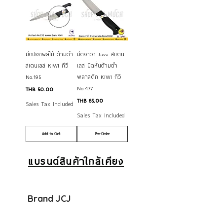
มีดปอกผลไม้ ด้ามดำ
มีดจาวา Java สแตน
สเตนเลส KIWI กีวี
เลส มีดหั่นด้ามดำ
No.195
พลาสติก KIWI กีวี
No.477
Price
THB 50.00
Price
THB 65.00
Sales Tax Included
Sales Tax Included
Add to Cart
Pre-Order
แบรนด์สินค้าใกล้เคียง
Brand JCJ