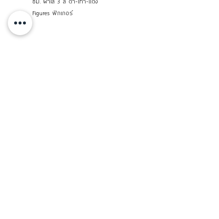
ซม. ฝาใส 3 สี ดำ-เทา-แดง
Figures ฟิกเกอร์
Brand
Keyway
กรวยกรองน้ำ พลาสติกสีใส ขนาด
กล่องแบ่งช่อง กล่อง
ใหญ่ รูกรวย 1 ซม. Keyway
อเนกประสงค์ พลาสติก Keyway