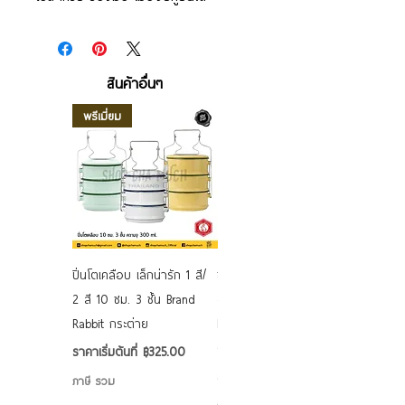
สินค้าอื่นๆ
พรีเมี่ยม
ปิ่นโตเคลือบ เล็กน่ารัก 1 สี/
ชามเคลือบ Enamel Food
2 สี 10 ซม. 3 ชั้น Brand
grade ลายดอก คละลาย
Rabbit กระต่าย
Rabbit กระต่าย ตั้งไฟได้
6/7/8/9 นิ้ว
ราคาขายลด
ราคาเริ่มต้นที่
฿325.00
ราคาขายลด
ราคาเริ่มต้นที่
฿50.00
ภาษี รวม