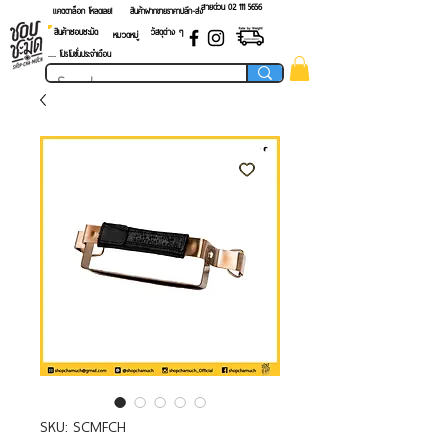
สายด่วน 02 ​111 5656
แคตตาล็อก โหลดเลย!
สินค้าฝากขายราคาปลีก-ส่ง
สินค้าชอบชะมัด
วัสดุต่าง ๆ
หมวดหมู่
.... โปรโมชั่นประจำเดือน
SKU: SCMFCH