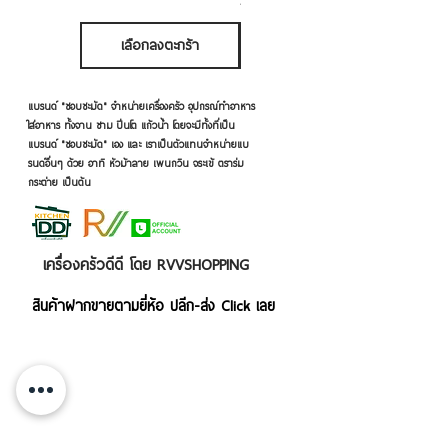
ภาษี รวม
เลือกลงตะกร้า
เลือกลงตะกร้า
แบรนด์ "ชอบชะมัด" จำหน่ายเครื่องครัว อุปกรณ์ทำอาหาร
ใส่อาหาร ทั้งจาน ชาม ปิ่นโต แก้วน้ำ โดยจะมีทั้งที่เป็น
แบรนด์ "ชอบชะมัด" เอง และ เราเป็นตัวแทนจำหน่ายแบ
รนด์อื่นๆ ด้วย อาทิ หัวม้าลาย เพนกวิน จระเข้ ตราร่ม
กระต่าย เป็นต้น
เครื่องครัวดีดี โดย RVVSHOPPING
สินค้าฝากขายตามยี่ห้อ ปลีก-ส่ง Click เลย