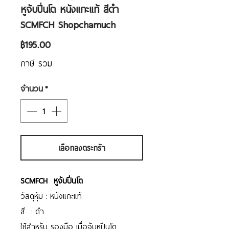
หูจับปิ่นโต หนังแกะแท้ สีดำ
SCMFCH Shopchamuch
ราคา
฿195.00
ภาษี รวม
จำนวน
*
เลือกลงตระกร้า
SCMFCH หูจับปิ่นโต
วัสดุหุ้ม : หนังแกะแท้
สี : ดำ
ใช้สำหรับ รองมือ เมื่อจับหูปิ่นโต