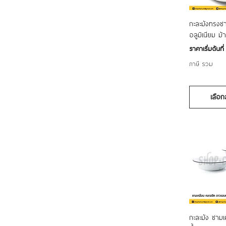
30
32
ดูข้
กะละมังทรงช
34
อลูมิเนียม ม้
36
ราคาขายลด
ราคาเริ่มต้นที
38
40
ภาษี รวม
42
44
45
เลือก
48
50
55
60
70
ดูข้
กะละมัง ชาม