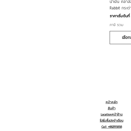
น้ำเงิน คลาส
Rabbit กระต่
ราคาขายลด
ราคาเริ่มต้นที
ภาษี รวม
เลือก
หน้าหลัก
สินค้า
Locationหน้าร้าน
โปรโมชั่นประจำเดือน
Call +6621115656