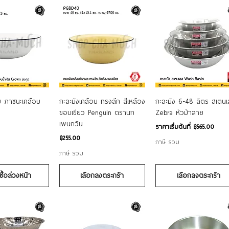
อมูลด่วน
ดูข้อมูลด่วน
ดูข้อมูลด่วน
บ ภาชนะเคลือบ
กะละมังเคลือบ ทรงลึก สีเหลือง
กะละมัง 6-48 ลิตร สเตน
ฎ
ขอบเขียว Penguin ตรานก
Zebra หัวม้าลาย
เพนกวิน
ราคาขายลด
ราคาเริ่มต้นที่
฿565.00
ราคา
฿255.00
ภาษี รวม
ภาษี รวม
ซื้อล่วงหน้า
เลือกลงตระกร้า
เลือกลงตระกร้า