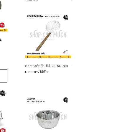
ลม
ดูข้อมูลด่วน
ดูข้อมูลด่วน
ด
ตะแกรงตักด้ามไม้ 28 ซม สเต
กระชอนลวก กระชอนกรอง US
กระชอนลวด
นเลส JPS ไก่ฟ้า
shopchamuch Selected
Twin Ray 