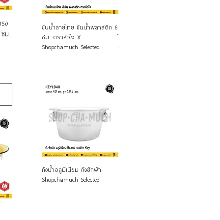
ทรง
ดูข้อมูลด่วน
ดูข้อมูลด่วน
ด
ขันน้ำลายไทย ขันน้ำพลาสติก 6
ขันน้ำลายไทย (ลายนูน) ขันบุญ
ขันน้ำลาย
 ซม.
ซม. ตราหัวใจ X
ใหญ่ 22 ซม. อลูมิเนียม CCH
12 ซม. ตร
Shopchamuch Selected
จระเข้
Shopcham
ดูข้อมูลด่วน
ดูข้อมูลด่วน
ด
ถังน้ำอลูมิเนียม ถังซักผ้า
ถังน้ำจิ๋ว ถังเล่นน้ำสงกรานต์ หู
ถังน้ำหูหิ
Shopchamuch Selected
หิ้ว คละสี พลาสติก
ซม.JPS ไก่
Shopchamuch Selected