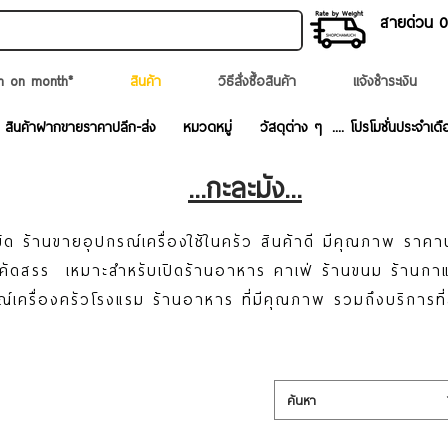
สายด่วน 02
n on month*
สินค้า
วิธีสั่งซื้อสินค้า
แจ้งชำระเงิน
สินค้าฝากขายราคาปลีก-ส่ง
หมวดหมู่
วัสดุต่าง ๆ
.... โปรโมชั่นประจำเดื
...กะละมัง...
ด ร้านขายอุปกรณ์เครื่องใช้ในครัว สินค้าดี มีคุณภาพ ราคา
ละคัดสรร เหมาะสำหรับเปิดร้านอาหาร คาเฟ่ ร้านขนม ร้านก
ณ์เครื่องครัวโรงแรม ร้านอาหาร ที่มีคุณภาพ รวมถึงบริการที
ค้นหา