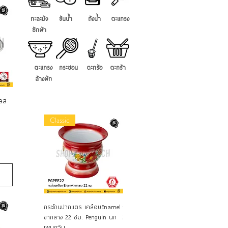
กะละมัง
ขันน้ำ
ถังน้ำ
ตะแกรง
ซักผ้า
ตะแกรง
กระชอน
ตะกร้อ
ตะกร้า
ล้างผัก
เลส
Classic
ดูข้อมูลด่วน
ดูข้อมูลด่วน
ด
กระโถนปากแตร เคลือบEnamel
ถังขยะ ขาเหยียบ สีครีม ขนาด
ถังขยะ ขา
ขากลาง 22 ซม. Penguin นก
26.4x35.4x45 ความจุ 18L.
26.4x35.4
เพนกวิน
JCP5669CREAM
JCP5669G