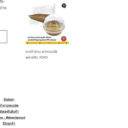
16-
ต่าย
ดูข้อมูลด่วน
ดูข้อมูลด่วน
ดู
ตะกร้าสาน ฝาครอบใส
ที่ล้างผัก รุ่น 5365 พลาสติก
ตะกร้าหูหิ้
พลาสติก FOFO
Super Lock Brand JCP
keyway
ติดต่อเรา
คำถามพบบ่อย
ส่งและคืนสินค้า
ine : @shopchamuch
รีวิวลูกค้า