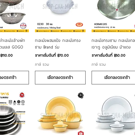
อมูลด่วน
ดูข้อมูลด่วน
ดูข้อมูลด่วน
 /กะละมังล้างผัก
กะละมังผสมแป้ง กะละมังทรง
กะละมังทรงชาม กะละมังก
สเตนเลส GOGO
ชาม Brand ร่ม
เจาะรู อลูมิเนียม ม้าแดง
ราคาขายลด
ราคาขายลด
่
฿110.00
ราคาเริ่มต้นที่
฿70.00
ราคาเริ่มต้นที่
฿50.00
ภาษี รวม
ภาษี รวม
ลงตระกร้า
เลือกลงตระกร้า
เลือกลงตระกร้า