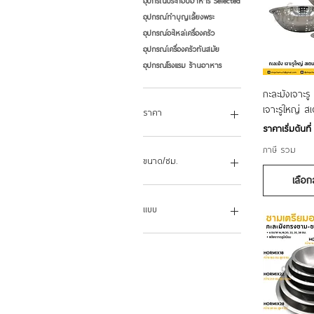
อุปกรณ์ประกอบอาหาร Selected
อุปกรณ์ทำบุญเลี้ยงพระ
อุปกรณ์อะไหล่เครื่องครัว
อุปกรณ์เครื่องครัวทันสมัย
อุปกรณ์โรงแรม ร้านอาหาร
ดูข้
กะละมังเจาะรู
เจาะรูใหญ่ 
ราคา
ราคาขายลด
ราคาเริ่มต้นที
ภาษี รวม
฿25
฿565
ขนาด/ซม.
เลือก
16
18
แบบ
20
22
เจาะรูเล็ก
24
เจาะรูใหญ่
25
26
28