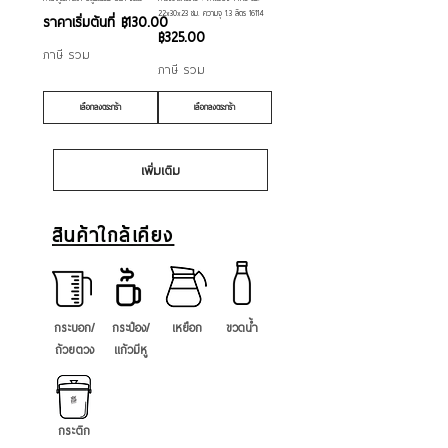
22x30x23 ซม. ความจุ 1.3 ลิตร 16114
ราคาขายลด
ราคาเริ่มต้นที่
฿130.00
ราคา
฿325.00
ภาษี รวม
ภาษี รวม
เลือกลงตระกร้า
เลือกลงตระกร้า
เพิ่มเติม
สินค้าใกล้เคียง
กระบอก/
กระป๋อง/
เหยือก
ขวดน้ำ
ถ้วยตวง
แก้วมีหู
กระติก