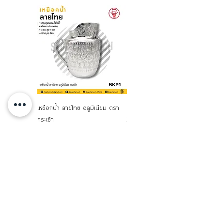
เหยือกน้ำ ลายไทย อลูมิเนียม ตรา
เหยือกน้ำ พร้อมฝา Brand US
กระเช้า
XBrand Shopchamuch Selected
มีเสียง