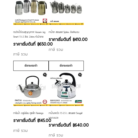
กระติกน้ำร้อนสุญญากาศ Vacuum Jug
กาน้ำชา สเตนเลส Sphinx สิงห์หมอบ
Smart 1.5-2 ลิตร Zebra หัวม้าลาย
ราคาขายลด
ราคาเริ่มต้นที่
฿410.00
ราคาขายลด
ราคาเริ่มต้นที่
฿650.00
ภาษี รวม
ภาษี รวม
เลือกลงตระกร้า
เลือกลงตระกร้า
กาต้มน้ำ อลูมิเนียม หูเหล็ก Flamingo
กาน้ำนกหวีด 1.5-3.5 L สเตนเลส Seagull
นกนางนวล
ราคาขายลด
ราคาเริ่มต้นที่
฿145.00
ราคาขายลด
ราคาเริ่มต้นที่
฿640.00
ภาษี รวม
ภาษี รวม