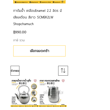
กาต้มน้้ำ เคลือบEnamel 2.2 ลิตร มี
เสียงเตือน สีขาว SCMEK2LW
Shopchamuch
ราคา
฿990.00
ภาษี รวม
เลือกลงตะกร้า
ตัวกรอง