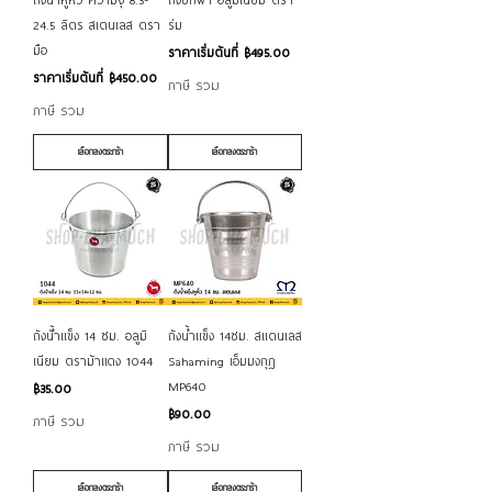
24.5 ลิตร สเตนเลส ตรา
ร่ม
มือ
ราคาขายลด
ราคาเริ่มต้นที่
฿495.00
ราคาขายลด
ราคาเริ่มต้นที่
฿450.00
ภาษี รวม
ภาษี รวม
เลือกลงตระกร้า
เลือกลงตระกร้า
ถังน้้ำแข็ง 14 ซม. อลูมิ
ถังน้ำแข็ง 14ซม. สแตนเลส
เนียม ตราม้าแดง 1044
Sahaming เอ็มมงกุฎ
MP640
ราคา
฿35.00
ราคา
฿90.00
ภาษี รวม
ภาษี รวม
เลือกลงตระกร้า
เลือกลงตระกร้า