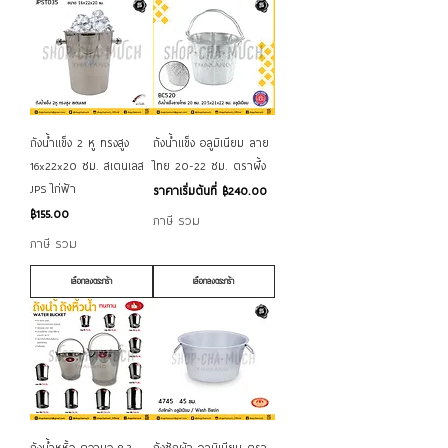
ถังน้ำแข็ง 2 หู ทรงสูง
ถังน้ำแข็ง อลูมิเนียม ลาย
16x22x20 ซม. สเตนเลส
ไทย 20-22 ซม. ตราผึ้ง
JPS ไก่ฟ้า
ราคาขายลด
ราคาเริ่มต้นที่
฿240.00
ราคา
฿155.00
ภาษี รวม
ภาษี รวม
เลือกลงตระกร้า
เลือกลงตระกร้า
ถังน้ำหูหิ้ว ความจุ 8.3-
ถังซักผ้า อลูมิเนียม ตรา