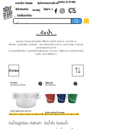
สายด่วน 02 ​111 5656
แคตตาล็อก โหลดเลย!
สินค้าฝากขายราคาปลีก-ส่ง
สินค้าชอบชะมัด
วัสดุต่าง ๆ
หมวดหมู่
.... โปรโมชั่นประจำเดือน
...ถังน้ำ...
ชอบชะมัด ร้านขายอุปกรณ์เครื่องใช้ในครัว สินค้าดี มีคุณภาพ ราคาปลีก-ส่ง
มีทั้งผลิต ออกแบบสินค้า และคัดสรร เหมาะสำหรับเปิดร้านอาหาร คาเฟ่ ร้านขนม ร้านกาแฟ
อุปกรณ์ตกแต่งร้านอาหาร
และอุปกรณ์ในครัวเรือน อุปกรณ์เครื่องครัวโรงแรม ร้านอาหาร ที่มีคุณภาพ รวมถึงบริการที่ส่ง
รวดเร็ว สอบถามได้ทุกเวลา
ตัวกรอง
ถังน้ำอลูมิเนียม ถังซักผ้า
ถังน้ำจิ๋ว ถังเล่นน้ำ