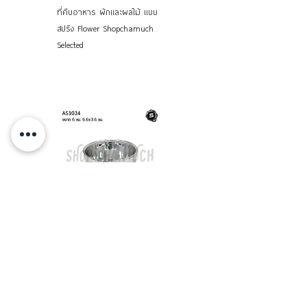
ที่คีบอาหาร ผักและผลไม้ แบบ
ที่คีบอเนกประสงค์ คีบน้ำแข็ง
สปริง Flower Shopchamuch
คีบมือแมว คีบแบบขาไก่ ห่านคู่
Selected
Shopchamuch Selected
ขันน้ำลายไทย ขันน้ำพลาสติก 6
ขันน้ำลายไทย (ลายนูน) ขันบุญ
ซม. ตราหัวใจ X
ใหญ่ 22 ซม. อลูมิเนียม CCH
Shopchamuch Selected
จระเข้