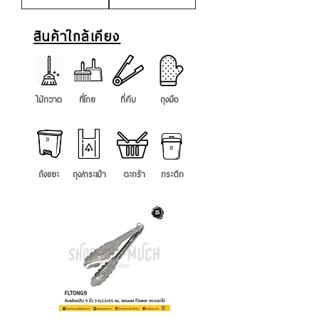
สินค้าใกล้เคียง
ไม้กวาด
ที่โกย
ที่คีบ
ถุงมือ
ถังขยะ
ถุง/กระเป๋า
ตะกร้า
กระติก