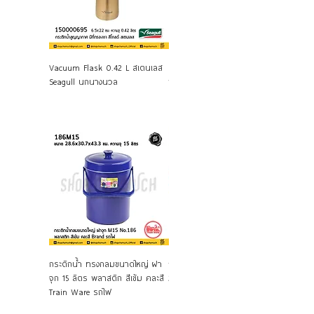
ดูข้อมูลด่วน
ดูข้อมูลด่วน
Vacuum Flask 0.42 L สเตนเลส
เหยือกน้ำสูง ตัวใส ฝาคละสี
กระบอก
Seagull นกนางนวล
พลาสติก (PACK 6) Train Ware
เตนเลส
รถไฟ
ม้าลาย
ดูข้อมูลด่วน
ดูข้อมูลด่วน
กระติกน้ำ ทรงกลมขนาดใหญ่ ฝา
กระติกน้ำแข็งกลม หูหิ้ว No.K3
กระติก
จุก 15 ลิตร พลาสติก สีเข้ม คละสี
26x35 ซม. คละสี 9 ลิตร พลาสติก
ลิตร Z
Train Ware รถไฟ
ระฆัง Bell Ware