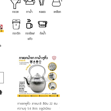
กรวย
กาน้ำ
หลอด
เหยือก
กระติก
กระป๋อง/
ถังน้ำ
แก้ว
a
ดูข้อมูลด่วน
ดูข้อมูลด่วน
กาแขกหูหิ้ว ลายมะลิ สีเงิน 22 ซม.
กาทรงกรวย ลายไทย ฝาบานพับ
กาน้ำช
ความจุ 5.6 ลิตร อลูมิเนียม
13 ซม. ความจุ 2 ลิตร อลูมิเนียม
กาไลท์