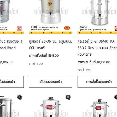
อมูลด่วน
ดูข้อมูลด่วน
ดูข้อมูลด่วน
เดี่ยว ทรงตรง ส
คูลเลอร์ 26-36 ซม. อลูมิเนียม
คูลเลอร์ Chef 36/40 ซม.
ond Brand
CCH จระเข้
36/47 ลิตร สเตนเลส Zebr
หัวม้าลาย
ราคาขายลด
ราคาเริ่มต้นที่
฿915.00
ราคาขายลด
฿1,865.00
ราคาเริ่มต้นที่
฿3,160.00
ภาษี รวม
ภาษี รวม
ซื้อล่วงหน้า
เลือกลงตระกร้า
การสั่งซื้อล่วงหน้า