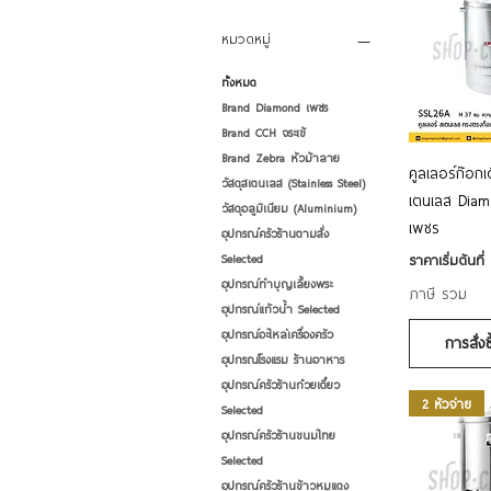
หมวดหมู่
ทั้งหมด
Brand Diamond เพชร
Brand CCH จระเข้
Brand Zebra หัวม้าลาย
ดูข้
คูลเลอร์ก๊อก
วัสดุสเตนเลส (Stainless Steel)
เตนเลส Diam
วัสดุอลูมิเนียม (Aluminium)
เพชร
อุปกรณ์ครัวร้านตามสั่ง
ราคาขายลด
ราคาเริ่มต้นที่
Selected
อุปกรณ์ทำบุญเลี้ยงพระ
ภาษี รวม
อุปกรณ์แก้วน้ำ Selected
อุปกรณ์อะไหล่เครื่องครัว
การสั่ง
อุปกรณ์โรงแรม ร้านอาหาร
อุปกรณ์ครัวร้านก๋วยเตี๋ยว
2 หัวจ่าย
Selected
อุปกรณ์ครัวร้านขนมไทย
Selected
อุปกรณ์ครัวร้านข้าวหมูแดง