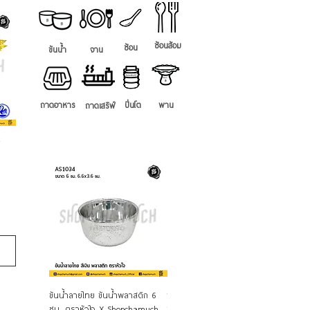
ช้อนส้อม
ช้อน
ขันน้ำ
จาน
ถาดอาหาร
ปิ่นโต
พาน
ถาดเสริฟ์
ิ
ดูข้อมูลด่วน
ดูข้อมูลด่วน
ขันน้ำลายไทย ขันน้ำพลาสติก 6
ขันน้ำลายไทย (ลายนูน) ขันบุญใหญ่
ขันน้ำ
ซม. ตราหัวใจ X Shopchamuch
22 ซม. อลูมิเนียม CCH จระเข้
ซม. ตร