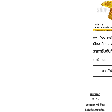
9
10
12
14
16
18
20
ดูข้
พานโตก ลายไ
22
เนียม สีทอง 
24
ราคาขายลด
ราคาเริ่มต้นท
26
28
ภาษี รวม
30
32
การสั่ง
36
40
46
50
หน้าหลัก
สินค้า
Locationหน้าร้าน
โปรโมชั่นประจำเดือน