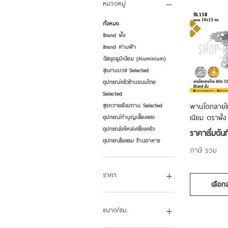
หมวดหมู่
ทั้งหมด
Brand ผึ้ง
Brand ห่านฟ้า
วัสดุอลูมิเนียม (Aluminium)
ชุดงานบวช Selected
อุปกรณ์ครัวร้านขนมไทย
Selected
ดูข้
พานโตกลายไท
ชุดถวายสังฆทาน Selected
เนียม ตราผึ้ง
อุปกรณ์ทำบุญเลี้ยงพระ
อุปกรณ์อะไหล่เครื่องครัว
ราคาขายลด
ราคาเริ่มต้นท
อุปกรณ์โรงแรม ร้านอาหาร
ภาษี รวม
ราคา
เลือก
฿115
฿625
ขนาด/ซม.