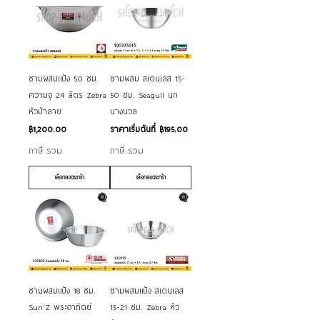
ชามผสมแป้ง 50 ซม.
ชามผสม สเตนเลส 15-
ความจุ 24 ลิตร Zebra
50 ซม. Seagull นก
หัวม้าลาย
นางนวล
ราคา
ราคาขายลด
฿1,200.00
ราคาเริ่มต้นที่
฿195.00
ภาษี รวม
ภาษี รวม
เลือกลงตระกร้า
เลือกลงตระกร้า
ชามผสมแป้ง 18 ซม.
ชามผสมแป้ง สเตนเลส
Sun'Z พระอาทิตย์
15-21 ซม. Zebra หัว