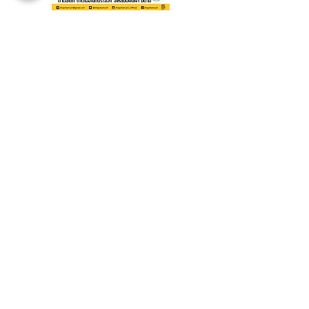
ถาดไม้ อเนกประสงค์ สี่เหลี่ยมผืน
ถาดไม้ อเนกประสงค์ สี่เหลี่ยมผืน
ผ้า มีด้ามจับ ตราศรคู่
ผ้า มีด้ามจับ ตราศรคู่
Microwave
Microwave
ชาม แอฟฟินิตี้ 6 inch ขาวขอบ
ชาม แอฟฟินิตี้ 6 inch ดำ ขอบ
ดำ SCM1403WBL
ขาว SCM1403BWL