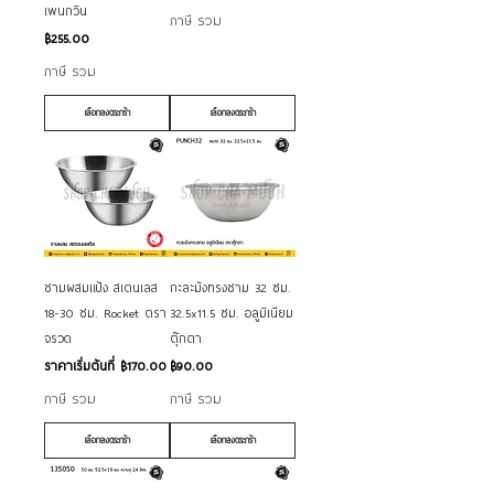
เพนกวิน
ภาษี รวม
ราคา
฿255.00
ภาษี รวม
เลือกลงตระกร้า
เลือกลงตระกร้า
ชามผสมแป้ง สเตนเลส
​​​​​​​กะละมังทรงชาม 32 ซม.
18-30 ซม. Rocket ตรา
32.5x11.5 ซม. อลูมิเนียม
จรวด
ตุ๊กตา
ราคาขายลด
ราคา
ราคาเริ่มต้นที่
฿170.00
฿90.00
ภาษี รวม
ภาษี รวม
เลือกลงตระกร้า
เลือกลงตระกร้า