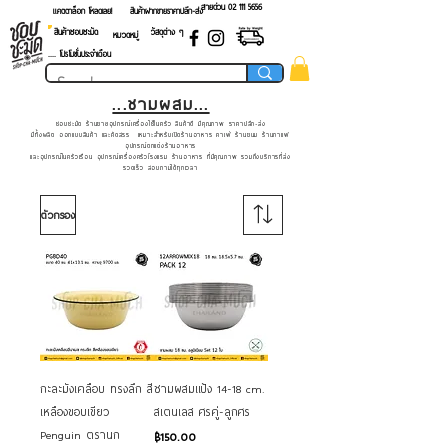
สายด่วน 02 ​111 5656
แคตตาล็อก โหลดเลย!
สินค้าฝากขายราคาปลีก-ส่ง
สินค้าชอบชะมัด
วัสดุต่าง ๆ
หมวดหมู่
.... โปรโมชั่นประจำเดือน
...ชามผสม...
ชอบชะมัด ร้านขายอุปกรณ์เครื่องใช้ในครัว สินค้าดี มีคุณภาพ ราคาปลีก-ส่ง
มีทั้งผลิต ออกแบบสินค้า และคัดสรร เหมาะสำหรับเปิดร้านอาหาร คาเฟ่ ร้านขนม ร้านกาแฟ
อุปกรณ์ตกแต่งร้านอาหาร
และอุปกรณ์ในครัวเรือน อุปกรณ์เครื่องครัวโรงแรม ร้านอาหาร ที่มีคุณภาพ รวมถึงบริการที่ส่ง
รวดเร็ว สอบถามได้ทุกเวลา
ตัวกรอง
กะละมังเคลือบ ทรงลึก สี
ชามผสมแป้ง 14-18 cm.
เหลืองขอบเขียว
สเตนเลส ศรคู่-ลูกศร
Penguin ตรานก
ราคา
฿150.00