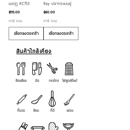
มงกุฎ KC753
Ray ปลากระเบนคู่
ราคา
ราคา
฿115.00
฿60.00
ภาษี รวม
ภาษี รวม
เลือกลงตระกร้า
เลือกลงตระกร้า
สินค้าใกล้เคียง
ช้อนส้อม
มีด
กรรไกร
ไส/ขูด/สไลด์
ที่นวด
ช้อน
ที่ตี
แปรง