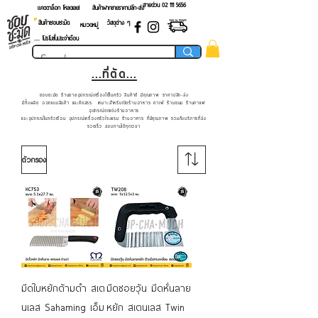
สายด่วน 02 ​111 5656
แคตตาล็อก โหลดเลย!
สินค้าฝากขายราคาปลีก-ส่ง
สินค้าชอบชะมัด
วัสดุต่าง ๆ
หมวดหมู่
.... โปรโมชั่นประจำเดือน
...ที่ตัด...
ชอบชะมัด ร้านขายอุปกรณ์เครื่องใช้ในครัว สินค้าดี มีคุณภาพ ราคาปลีก-ส่ง
มีทั้งผลิต ออกแบบสินค้า และคัดสรร เหมาะสำหรับเปิดร้านอาหาร คาเฟ่ ร้านขนม ร้านกาแฟ
อุปกรณ์ตกแต่งร้านอาหาร
และอุปกรณ์ในครัวเรือน อุปกรณ์เครื่องครัวโรงแรม ร้านอาหาร ที่มีคุณภาพ รวมถึงบริการที่ส่ง
รวดเร็ว สอบถามได้ทุกเวลา
ตัวกรอง
มีดใบหยักด้ามดำ สเต
มีดซอยวุ้น มีดหั่นลาย
นเลส Sahaming เอ็ม
หยัก สเตนเลส Twin