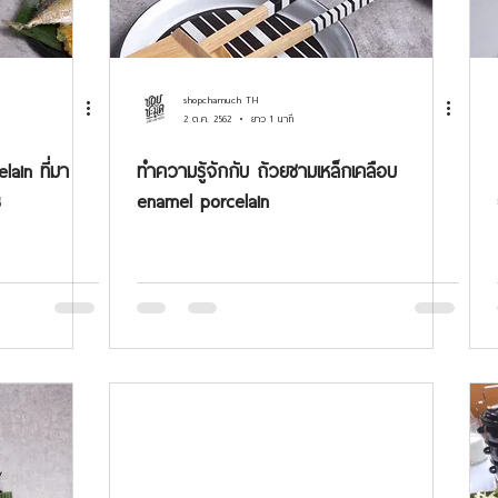
shopchamuch TH
2 ต.ค. 2562
ยาว 1 นาที
n ที่มา
ทำความรู้จักกับ ถ้วยชามเหล็กเคลือบ
ร
enamel porcelain