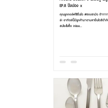
EP.8 ปิงปอง x
คุณลูกกอล์ฟใช้ปิ่นโต #ชอบชะมัด จ้าาาาา
ล่ะ อาทิตย์นี้มีลูกค้ามาตามหาปิ่นโตสีดำ
สนใจสั่งซื้อ inbox...