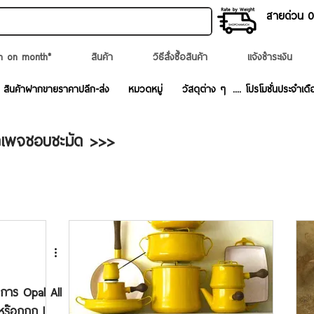
สายด่วน 02
n on month*
สินค้า
วิธีสั่งซื้อสินค้า
แจ้งชำระเงิน
สินค้าฝากขายราคาปลีก-ส่ง
หมวดหมู่
วัสดุต่าง ๆ
.... โปรโมชั่นประจำเดื
กเพจชอบชะมัด >>>
ยการ Opal All
้หร๊อกกก l