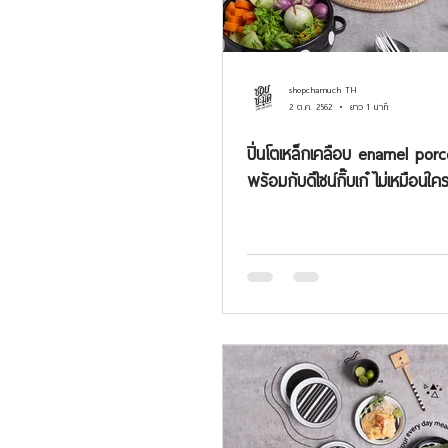
shopchamuch TH
2 ต.ค. 2562
ยาว 1 นาที
ปิ่นโตเหล็กเคลือบ enamel porcelai
พร้อมกับดีไซน์กิ๊บเก๋ ไม่เหมือนใค