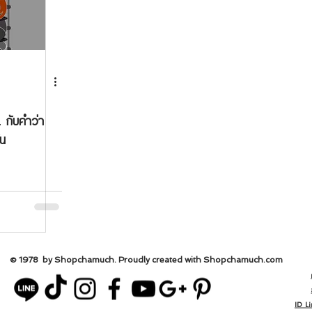
.... กับคำว่า
ัน
© 1978 by Shopchamuch. Proudly created with Shopchamuch.
com
ID L