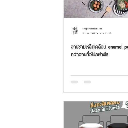
shopchamuch TH
2 ต.ค. 2562
ยาว 1 นาที
จานชามเหล็กเคลือบ enamel po
กว่าจานทั่วไปอย่างไร