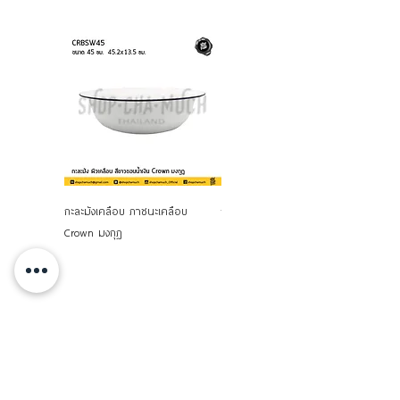
กะละมังเคลือบ ภาชนะเคลือบ
กะละมังเคลือบ ทรงลึก สีเหลืองขอบ
Crown มงกุฎ
เขียว Penguin ตรานกเพนกวิน