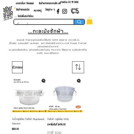
สายด่วน 02 ​111 5656
แคตตาล็อก โหลดเลย!
สินค้าฝากขายราคาปลีก-ส่ง
สินค้าชอบชะมัด
วัสดุต่าง ๆ
หมวดหมู่
.... โปรโมชั่นประจำเดือน
...กะละมังซักผ้า...
ชอบชะมัด ร้านขายอุปกรณ์เครื่องใช้ในครัว สินค้าดี มีคุณภาพ ราคาปลีก-ส่ง
มีทั้งผลิต ออกแบบสินค้า และคัดสรร เหมาะสำหรับเปิดร้านอาหาร คาเฟ่ ร้านขนม ร้านกาแฟ
อุปกรณ์ตกแต่งร้านอาหาร
และอุปกรณ์ในครัวเรือน อุปกรณ์เครื่องครัวโรงแรม ร้านอาหาร ที่มีคุณภาพ รวมถึงบริการที่ส่ง
รวดเร็ว สอบถามได้ทุกเวลา
ตัวกรอง
ถังน้ำอลูมิเนียม ถังซักผ้า Shopchamuch
ถังซักผ้า อลูมิเนียม ตราร่ม
Selected
ราคาขายลด
ราคาเริ่มต้นที่
฿495.00
ราคา
฿350.00
ภาษี รวม