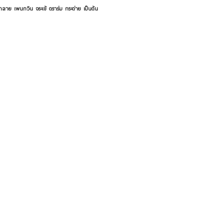
้าลาย เพนกวิน จระเข้ ตราร่ม กระต่าย เป็นต้น