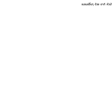
แบรนด์อื่นๆ ด้วย อาทิ หัวม