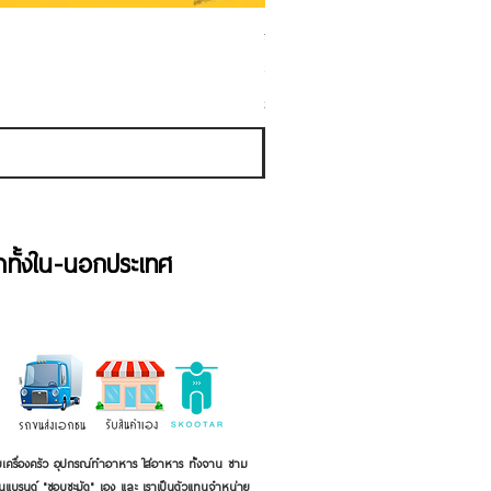
ชามเคลือบ Enamel Food grade ลายดอ
ราคาขายลด
ราคาเริ่มต้นที่
฿50.00
ภาษี รวม
้าทั้งใน-นอกประเทศ
เครื่องครัว อุปกรณ์ทำอาหาร ใส่อาหาร ทั้งจาน ชาม
ี่เป็นแบรนด์ "ชอบชะมัด" เอง และ เราเป็นตัวแทนจำหน่าย