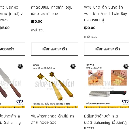
อมูลด่วน
ดูข้อมูลด่วน
ดูข้อมูลด่วน
พร้าว ปอกผิว
ถาดอบขนม ถาดเค้ก อลูมิ
พาย ปาด ตัก ขนาดเล็ก
ทาง (คละสี) ส
เนียม ตราม้าแดง
พลาสติก Brand Twin Ray
รเพชร
ปลากระเบนคู่
ราคา
฿30.00
ราคา
฿15.00
฿20.00
ภาษี รวม
ภาษี รวม
ลงตระกร้า
เลือกลงตระกร้า
เลือกลงตระกร้า
อมูลด่วน
ดูข้อมูลด่วน
ดูข้อมูลด่วน
มีดปาดเค้ก ส
พิมพ์กระทงทอง ด้ามไม้ คละ
มีดใบหยักด้ามดำ สเต
ไม้ Sahaming
ลาย ทองเหลือง
นเลส Sahaming เอ็มมงกุฎ
KC753