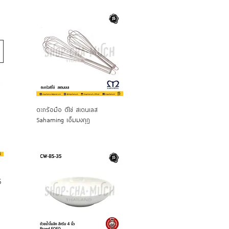
ดูข้อมูลด่วน
ตะกร้อมือ ตีไข่ สเตนเลส
Sahaming เอ็มมงกุฎ
5