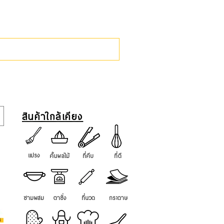
ราคา
฿195.00
ภาษี รวม
สินค้าใกล้เคียง
แปรง
คั้นผลไม้
ที่คีบ
ที่ตี
ชามผสม
ตาชั่ง
ที่นวด
กระดาษ