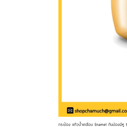
กระป๋อง แก้วน้ำเคลือบ Enamel ก้นป่องมีห