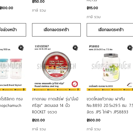
ราคา
฿150.00
ราคา
฿100.00
฿115.00
ภาษี รวม
ภาษี รวม
ื้อล่วงหน้า
เลือกลงตระกร้า
เลือกลงตระกร้า
อมูลด่วน
ดูข้อมูลด่วน
ดูข้อมูลด่วน
โรซิลิเกต ทรง
ถาดกลม ถาดเสิร์ฟ รุ่น"มั่งมี
ขวดโหลแก้วกลม ฝาทึบ
Shopchamuch
ศรีสุข" สเตนเลส 14 นิ้ว
No.8893 20.5x29.5 ซม. 7.
ROCKET จรวด
ลิตร JPS ไก่ฟ้า JPS8893
ราคา
ราคา
฿120.00
฿500.00
ภาษี รวม
ภาษี รวม