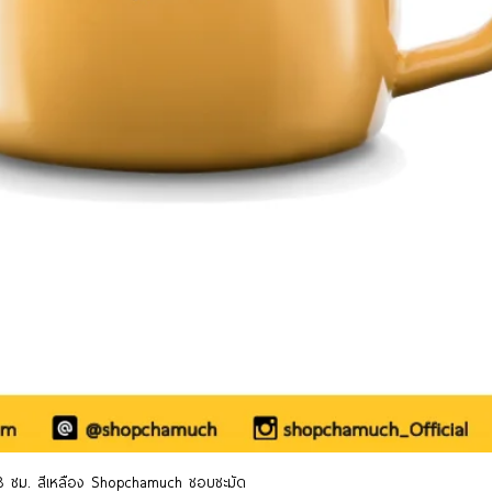
ดูข้อมูลด่วน
ู 8 ซม. สีเหลือง Shopchamuch ชอบชะมัด