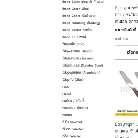
Brand Lucky glass ลักกี้กลาส
ดูข้
ที่ขูด ขูดมะ
Brand Ocean Glass
ทางเดียว/สอง
Brand Zebra หัวม้าลาย
เตนเลส ลูกศ
Brand Sahaming เอ็มมงกุฎ
ราคาขายลด
ราคาเริ่มต้นที่
Brand Rabbit กระต่าย
Brand CCH จระเข้
ภาษี รวม
วัสดุเหล็ก (Iron)
วัสดุพลาสติก (Plastic)
เลือก
วัสดุอีนาเมล (Enamel)
วัสดุสเตนเลส (Stainless Steel)
วัสดุอลูมิเนียม (Aluminium)
วัสดุแก้ว (Glass)
กรวย
กรองชา
กระป๋อง / แก้วน้ำ
กระบอก / ถ้วยตวง
กระชอน
ที่คั้น Selected
ดูข้
มีดสปาตูล่า 
ที่ปอก Selected
แตนเลส ด้าม
ที่ตัด Selected
เอ็มมงกุฎ