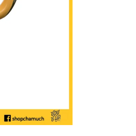
จานเคลือบขอบตั้ง จานEnamel 22 