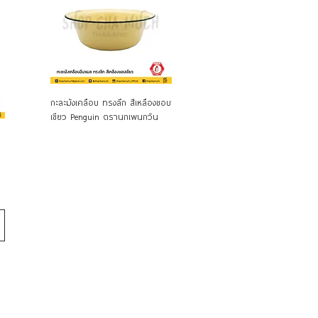
ดูข้อมูลด่วน
ดูข้อมูลด่วน
กะละมังเคลือบ ทรงลึก สีเหลืองขอบ
ชามผสมแป้ง 14-18 cm. สเตนเลส
ชามผสม
เขียว Penguin ตรานกเพนกวิน
ศรคู่-ลูกศร
Rocke