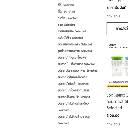
ที่ตี Selected
ราคาขายลด
ราคาเริ่มต้นที่
ที่ไส ขูด สไลด์
ภาษี รวม
ตะกร้า Selected
ชาม Selected
การสั่งซ
ชามผสมแป้ง Selected
หม้อนึ่ง/ซึ้ง Selected
จัดระเบียบห้องครัว Selected
ชุดทำความสะอาด Selected
อุปกรณ์ทำบุญเลี้ยงพระ
อุปกรณ์บนโต๊ะอาหาร Selected
อุปกรณ์ประกอบอาหาร Selected
อุปกรณ์อะไหล่เครื่องครัว
อุปกรณ์แก้วน้ำ Selected
อุปกรณ์เครื่องครัวทันสมัย
ดูข้
ขวดโหลแก้วโบ
อุปกรณ์โรงแรม ร้านอาหาร
กลม คละสี 
อุปกรณ์ครัวร้านก๋วยเตี๋ยว
Selected
Selected
ราคา
฿100.00
อุปกรณ์ครัวร้านข้าวขาหมู
Selected
ภาษี รวม