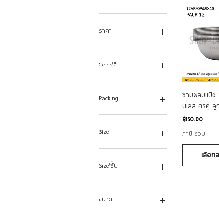
ราคา
฿7
฿1,890
Color/สี
ดูข้
ชามผสมแป้ง 
Packing
นเลส ศรคู่-ลู
Pack1
ราคา
฿150.00
Pack12
Size
ภาษี รวม
Pack3
Pack6
L
เลือก
M
Size/ชั้น
S
2 ชั้น 30 ซม.
3 ชั้น 30 ซม.
ขนาด
1/4 10 ซม.