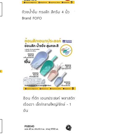
ดูข้อมูลด่วน
ดูข้อมูลด่วน
ถ้วยน้ำจิ้ม ทรงลึก สีครีม 4 นิ้ว
ชามแก้ว Diamond Bowl 8"
ถ้วยน้ำ
Brand FOFO
Ocean Glass 6P00124 - Pack 6
Brand
ดูข้อมูลด่วน
ดูข้อมูลด่วน
ช้อน ที่ตัก เอนกประสงค์ พลาสติก
ช้อนตัก ที่ตักอเนกประสงค์ ตราร่ม
ช้อนส
เรืองวา เล็ก/กลาง/ใหญ่/ยักษ์ - 1
ดื่ม 
อัน