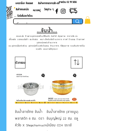
สายด่วน 02 ​111 5656
แคตตาล็อก โหลดเลย!
สินค้าฝากขายราคาปลีก-ส่ง
สินค้าชอบชะมัด
วัสดุต่าง ๆ
หมวดหมู่
.... โปรโมชั่นประจำเดือน
...ขันน้ำ...
ชอบชะมัด ร้านขายอุปกรณ์เครื่องใช้ในครัว สินค้าดี มีคุณภาพ ราคาปลีก-ส่ง
มีทั้งผลิต ออกแบบสินค้า และคัดสรร เหมาะสำหรับเปิดร้านอาหาร คาเฟ่ ร้านขนม ร้านกาแฟ
อุปกรณ์ตกแต่งร้านอาหาร
และอุปกรณ์ในครัวเรือน อุปกรณ์เครื่องครัวโรงแรม ร้านอาหาร ที่มีคุณภาพ รวมถึงบริการที่ส่ง
รวดเร็ว สอบถามได้ทุกเวลา
ตัวกรอง
ขันน้ำลายไทย ขันน้ำ
ขันน้ำลายไทย (ลายนูน)
พลาสติก 6 ซม. ตรา
ขันบุญใหญ่ 22 ซม. อลู
หัวใจ X Shopchamuch
มิเนียม CCH จระเข้