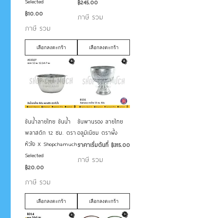
Selected
ราคา
฿245.00
ราคา
฿10.00
ภาษี รวม
ภาษี รวม
เลือกลงตะกร้า
เลือกลงตะกร้า
ขันน้ำลายไทย ขันน้ำ
ขันพานรอง ลายไทย
พลาสติก 12 ซม. ตรา
อลูมิเนียม ตราผึ้ง
หัวใจ X Shopchamuch
ราคาขายลด
ราคาเริ่มต้นที่
฿315.00
Selected
ภาษี รวม
ราคา
฿20.00
ภาษี รวม
เลือกลงตะกร้า
เลือกลงตะกร้า