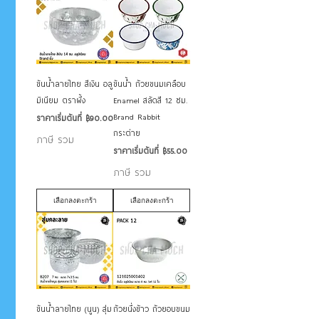
ขันน้ำลายไทย สีเงิน อลู
ขันน้ำ ถ้วยขนมเคลือบ
มิเนียม ตราผึ้ง
Enamel สลัดสี 12 ซม.
Brand Rabbit
ราคาขายลด
ราคาเริ่มต้นที่
฿90.00
กระต่าย
ภาษี รวม
ราคาขายลด
ราคาเริ่มต้นที่
฿55.00
ภาษี รวม
เลือกลงตะกร้า
เลือกลงตะกร้า
ขันน้ำลายไทย (นูน) สุ่ม
ถ้วยนึ่งข้าว ถ้วยอบขนม