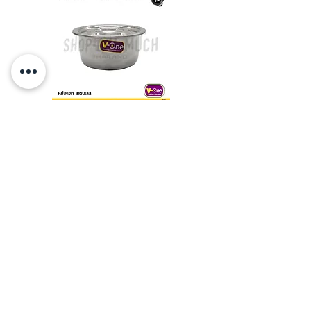
หม้อแขก หม้ออินเดีย อลูมิเนียม
14-28 ซม. V-One ตราวีวัน
Brand ผึ้ง