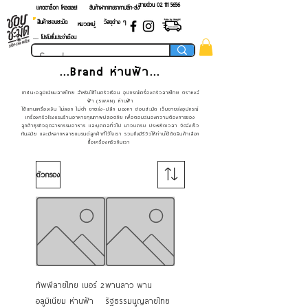
สายด่วน 02 ​111 5656
แคตตาล็อก โหลดเลย!
สินค้าฝากขายราคาปลีก-ส่ง
สินค้าชอบชะมัด
วัสดุต่าง ๆ
หมวดหมู่
.... โปรโมชั่นประจำเดือน
...Brand ห่านฟ้า...
ภาชนะอลูมิเนียมลายไทย สำหรับใช้ในครัวเรือน อุปกรณ์เครื่องครัวลายไทย ตราหงส์
ฟ้า (SWAN) ห่านฟ้า
ใช้แทนเครื่องเงิน ไม่ลอก ไม่ดำ ขายส่ง-ปลีก มองหา ชอบชะมัด เว็บขายส่งอุปกรณ์
เครื่องครัวโรงแรมร้านอาหารคุณภาพปลอดภัย เพื่อตอบสนองความต้องการของ
ลูกค้า
ธุรกิจอุตสาหกรรมอาหาร และบุคคลทั่วไป มาจบครบ ประหยัดเวลา จัดส่งเร็ว
ทันสมัย และมีหลากหลายแบรนด์ลูกค้าที่ไว้ใจเรา รวมถึงมีรีวิวให้ท่านได้ตัดสินค้าเลือก
ซื้อเครื่องครัวกับเรา
ตัวกรอง
ทัพพีลายไทย เบอร์ 2
พานลาว พาน
อลูมิเนียม ห่านฟ้า
รัฐธรรมนูญลายไทย