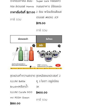
ตะเกียบเกาหลี สีเงิน-
Super Lock กล่องแก้ว
ทอง สเตนเลส Homio
ถนอมอาหาร มีช่องแบ่ง
2 ช่อง พร้อมช้อนส้อมส
ราคาขายลด
ราคาเริ่มต้นที่
฿27.00
เตนเลส #6092 JCP
ภาษี รวม
ราคา
฿175.00
ภาษี รวม
เลือกลงตระกร้า
สินค้าหมด
สุดคุ้ม
ชุดแปรงทำความสะอาด
ชุดหม้ออเนกประสงค์ 2
ILLUM Bottle
หู 3 ใบเถา อลูมิเนียม
Brush+เหยือกน้ำ
3A
ILLUM Carafe 900
ราคา
฿400.00
ml POSH Ocean
ภาษี รวม
ราคา
฿550.00