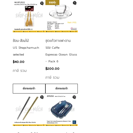
ชุดสุดคุ้ม
ช้อน-ส้อมไม้
ชุดแก้วกาแฟ+จาน
US Shopchamuch
รอง Caffe
selected
Espresso Ocean Glass
- Pack 6
ราคา
฿40.00
ราคา
฿200.00
ภาษี รวม
ภาษี รวม
เลือกลงตระกร้า
เลือกลงตระกร้า