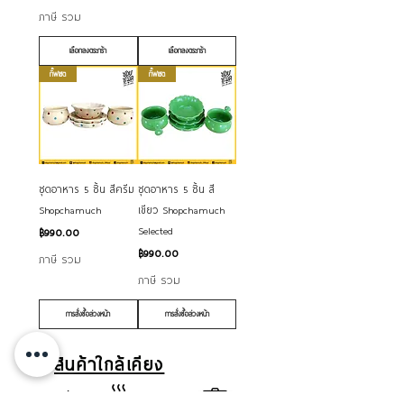
ภาษี รวม
เลือกลงตระกร้า
เลือกลงตระกร้า
กิ๊ฟเซต
กิ๊ฟเซต
ชุดอาหาร 5 ชิ้น สีครีม
ชุดอาหาร 5 ชิ้น สี
Shopchamuch
เขียว Shopchamuch
Selected
ราคา
฿990.00
ราคา
฿990.00
ภาษี รวม
ภาษี รวม
การสั่งซื้อล่วงหน้า
การสั่งซื้อล่วงหน้า
สินค้าใกล้เคียง