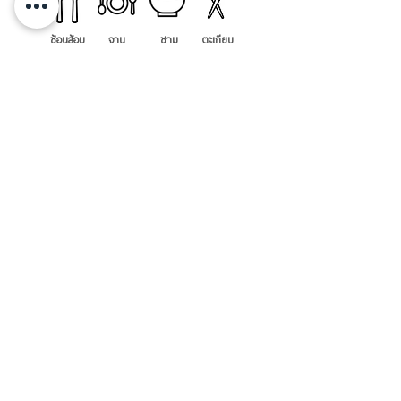
ช้อนส้อม
จาน
ชาม
ตะเกียบ
ขัน
ปิ่นโต
ชุดตะหลิว
แปรง
ถาดไม้ อเนกประสงค์ สี่เหลี่ยมผืน
ถาดไม้ อเนกประสงค์ สี่เหลี่ยมผืน
ผ้า มีด้ามจับ ตราศรคู่
ผ้า มีด้ามจับ ตราศรคู่