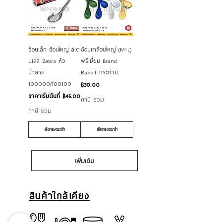
ช้อนเล็ก ช้อนใหญ่ สเต
ช้อนเคลือบใหญ่ (M-L)
นเลส Zebra หัว
พรีเมี่ยม Brand
ม้าลาย
Rabbit กระต่าย
100000/100100
ราคา
฿30.00
ราคาขายลด
ราคาเริ่มต้นที่
฿45.00
ภาษี รวม
ภาษี รวม
เลือกลงตระกร้า
เลือกลงตระกร้า
เพิ่มเติม
สินค้าใกล้เคียง