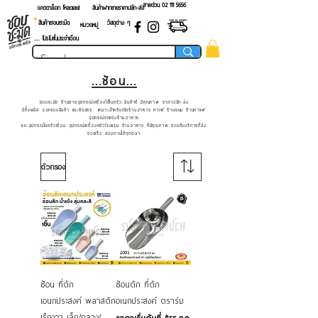
สายด่วน 02 ​111 5656
แคตตาล็อก โหลดเลย!
สินค้าฝากขายราคาปลีก-ส่ง
สินค้าชอบชะมัด
วัสดุต่าง ๆ
หมวดหมู่
.... โปรโมชั่นประจำเดือน
...ช้อน...
ชอบชะมัด ร้านขายอุปกรณ์เครื่องใช้ในครัว สินค้าดี มีคุณภาพ ราคาปลีก-ส่ง
มีทั้งผลิต ออกแบบสินค้า และคัดสรร เหมาะสำหรับเปิดร้านอาหาร คาเฟ่ ร้านขนม ร้านกาแฟ
อุปกรณ์ตกแต่งร้านอาหาร
และอุปกรณ์ในครัวเรือน อุปกรณ์เครื่องครัวโรงแรม ร้านอาหาร ที่มีคุณภาพ รวมถึงบริการที่ส่ง
รวดเร็ว สอบถามได้ทุกเวลา
ตัวกรอง
ช้อน ที่ตัก
ช้อนตัก ที่ตัก
เอนกประสงค์ พลาสติก
อเนกประสงค์ ตราร่ม
เรืองวา เล็ก/กลาง/
ราคาขายลด