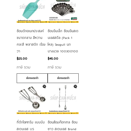
ช้อนตักอเนกประสงค์
ช้อนจีนเล็ก ช้อนจีนสเต
ขนาดกลาง สีหวาน
นเลสสตีล (Pack 1
คละสี พลาสติก เรือง
โหล) Seagull นก
วา
นางนวล 100300100
ราคา
ราคา
฿25.00
฿45.00
ภาษี รวม
ภาษี รวม
เลือกลงตระกร้า
เลือกลงตระกร้า
ที่ตักไอศกรีม แบบบีบ
ช้อนส้อมค๊อกเทล ช้อน
สเตนเลส US
ยาว สเตนเลส Brand