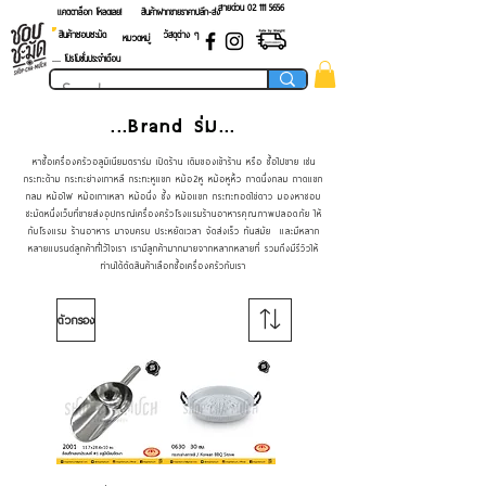
สายด่วน 02 ​111 5656
แคตตาล็อก โหลดเลย!
สินค้าฝากขายราคาปลีก-ส่ง
สินค้าชอบชะมัด
วัสดุต่าง ๆ
หมวดหมู่
.... โปรโมชั่นประจำเดือน
...Brand ร่ม...
หาซื้อเครื่องครัวอลูมิเนียมตราร่ม เปิดร้าน เติมของเข้าร้าน หรือ ซื้อไปขาย เช่น
กระทะด้าม กระทะย่างเกาหลี กระทะหูแขก หม้อ2หู หม้อหูหิ้ว ถาดนึ่งกลม ถาดแขก
กลม หม้อไฟ หม้อเกาเหลา หม้อนึ่ง ซึ้ง หม้อแขก กระทะทอดไข่ดาว มองหาชอบ
ชะมัดหนึ่งเว็บที่ขายส่งอุปกรณ์เครื่องครัวโรงแรมร้านอาหารคุณภาพปลอดภัย ให้
กับโรงแรม ร้านอาหาร มาจบครบ ประหยัดเวลา จัดส่งเร็ว ทันสมัย และมีหลาก
หลายแบรนด์ลูกค้าที่ไว้ใจเรา เรามีลูกค้ามากมายจากหลากหลายที่ รวมถึงมีรีวิวให้
ท่านได้ตัดสินค้าเลือกซื้อเครื่องครัวกับเรา
ตัวกรอง