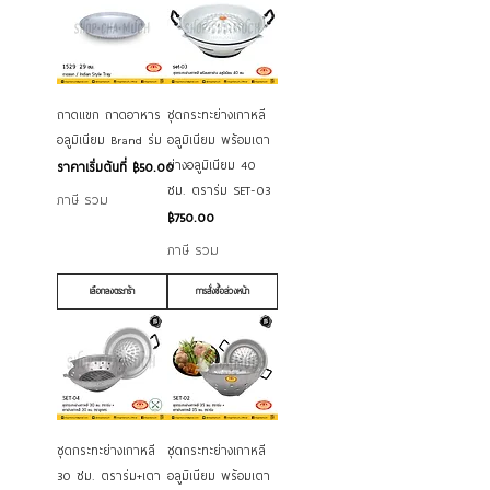
ถาดแขก ถาดอาหาร
ชุดกระทะย่างเกาหลี
อลูมิเนียม Brand ร่ม
อลูมิเนียม พร้อมเตา
ย่างอลูมิเนียม 40
ราคาขายลด
ราคาเริ่มต้นที่
฿50.00
ซม. ตราร่ม SET-03
ภาษี รวม
ราคา
฿750.00
ภาษี รวม
เลือกลงตระกร้า
การสั่งซื้อล่วงหน้า
ชุดกระทะย่างเกาหลี
ชุดกระทะย่างเกาหลี
30 ซม. ตราร่ม+เตา
อลูมิเนียม พร้อมเตา