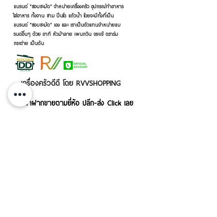
แบรนด์ "ชอบชะมัด" จำหน่ายเครื่องครัว อุปกรณ์ทำอาหาร
ใส่อาหาร ทั้งจาน ชาม ปิ่นโต แก้วน้ำ โดยจะมีทั้งที่เป็น
แบรนด์ "ชอบชะมัด" เอง และ เราเป็นตัวแทนจำหน่ายแบ
รนด์อื่นๆ ด้วย อาทิ หัวม้าลาย เพนกวิน จระเข้ ตราร่ม
กระต่าย เป็นต้น
เครื่องครัวดีดี โดย RVVSHOPPING
สินค้าฝากขายตามยี่ห้อ ปลีก-ส่ง Click เลย