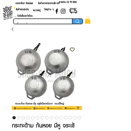
สายด่วน 02 ​111 5656
แคตตาล็อก โหลดเลย!
สินค้าฝากขายราคาปลีก-ส่ง
สินค้าชอบชะมัด
วัสดุต่าง ๆ
หมวดหมู่
.... โปรโมชั่นประจำเดือน
กระทะด้าม ก้นหอย มีหู จระเข้