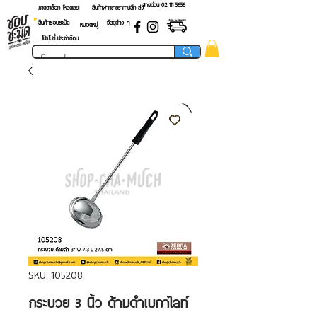
สายด่วน 02 ​111 5656
แคตตาล็อก โหลดเลย!
สินค้าฝากขายราคาปลีก-ส่ง
สินค้าชอบชะมัด
วัสดุต่าง ๆ
หมวดหมู่
.... โปรโมชั่นประจำเดือน
SKU: 105208
กระบวย 3 นิ้ว ด้ามดำเบกาไลท์