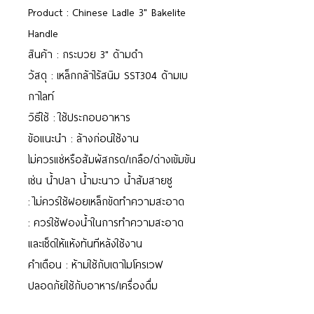
Product : Chinese Ladle 3" Bakelite
Handle
สินค้า : กระบวย 3" ด้ามดำ
วัสดุ : เหล็กกล้าไร้สนิม SST304 ด้ามเบ
กาไลท์
วิธีใช้ : ใช้ประกอบอาหาร
ข้อแนะนำ : ล้างก่อนใช้งาน
ไม่ควรแช่หรือสัมผัสกรด/เกลือ/ด่างเข้มข้น
เช่น น้ำปลา น้ำมะนาว น้ำส้มสายชู
: ไม่ควรใช้ฝอยเหล็กขัดทำความสะอาด
: ควรใช้ฟองน้ำในการทำความสะอาด
และเช็ดให้แห้งทันทีหลังใช้งาน
คำเตือน : ห้ามใช้กับเตาไมโครเวฟ
ปลอดภัยใช้กับอาหาร/เครื่องดื่ม