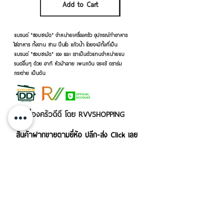
Add to Cart
Add to Cart
แบรนด์ "ชอบชะมัด" จำหน่ายเครื่องครัว อุปกรณ์ทำอาหาร
ใส่อาหาร ทั้งจาน ชาม ปิ่นโต แก้วน้ำ โดยจะมีทั้งที่เป็น
แบรนด์ "ชอบชะมัด" เอง และ เราเป็นตัวแทนจำหน่ายแบ
รนด์อื่นๆ ด้วย อาทิ หัวม้าลาย เพนกวิน จระเข้ ตราร่ม
กระต่าย เป็นต้น
เครื่องครัวดีดี โดย RVVSHOPPING
สินค้าฝากขายตามยี่ห้อ ปลีก-ส่ง Click เลย