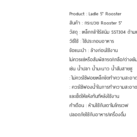
Product : Ladle 5" Rooster
สินค้า : กระบวย Rooster 5"
วัสดุ : เหล็กกล้าไร้สนิม SST304 ด้าม
วิธีใช้ : ใช้ประกอบอาหาร
ข้อแนะนำ : ล้างก่อนใช้งาน
ไม่ควรแช่หรือสัมผัสกรด/เกลือ/ด่างเข้
เช่น น้ำปลา น้ำมะนาว น้ำส้มสายชู
: ไม่ควรใช้ฝอยเหล็กขัดทำความสะอา
: ควรใช้ฟองน้ำในการทำความสะอา
และเช็ดให้แห้งทันทีหลังใช้งาน
คำเตือน : ห้ามใช้กับเตาไมโครเวฟ
ปลอดภัยใช้กับอาหาร/เครื่องดื่ม