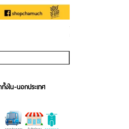
ชามเคลือบ Enamel Food grade ลายดอ
Sale Price
From
THB 50.00
Sales Tax Included
้าทั้งใน-นอกประเทศ