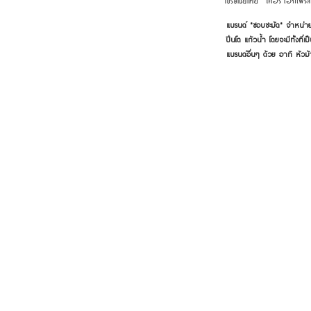
แบรนด์ "ชอบชะมัด" จำหน่าย
ปิ่นโต แก้วน้ำ โดยจะมีทั้งท
แบรนด์อื่นๆ ด้วย อาทิ หัวม