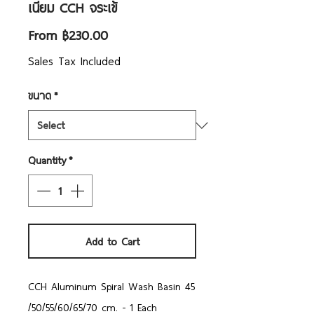
เนียม CCH จระเข้
Sale
From
฿230.00
Price
Sales Tax Included
ขนาด
*
Quantity
*
Add to Cart
CCH Aluminum Spiral Wash Basin 45
/50/55/60/65/70 cm. - 1 Each