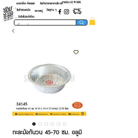
สายด่วน 02 ​111 5656
แคตตาล็อก โหลดเลย!
สินค้าฝากขายราคาปลีก-ส่ง
สินค้าชอบชะมัด
วัสดุต่าง ๆ
หมวดหมู่
.... โปรโมชั่นประจำเดือน
กะละมังก้นวน 45-70 ซม. อลูมิ