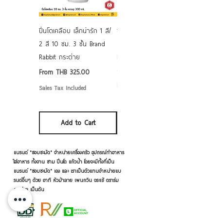
ปิ่นโตเคลือบ เล็กน่ารัก 1 สี/
ชามเคลือบ Enamel Food
2 สี 10 ซม. 3 ชั้น Brand
grade ลายดอก คละลาย
Rabbit กระต่าย
Rabbit กระต่าย ตั้งไฟได้
6/7/8/9 นิ้ว
Sale Price
From
THB 325.00
Sale Price
From
THB 50.00
Sales Tax Included
Sales Tax Included
Add to Cart
Add to Cart
แบรนด์ "ชอบชะมัด" จำหน่ายเครื่องครัว อุปกรณ์ทำอาหาร
ใส่อาหาร ทั้งจาน ชาม ปิ่นโต แก้วน้ำ โดยจะมีทั้งที่เป็น
แบรนด์ "ชอบชะมัด" เอง และ เราเป็นตัวแทนจำหน่ายแบ
รนด์อื่นๆ ด้วย อาทิ หัวม้าลาย เพนกวิน จระเข้ ตราร่ม
กระต่าย เป็นต้น