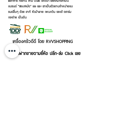
ใส่อาหาร ทั้งจาน ชาม ปิ่นโต แก้วน้ำ โดยจะมีทั้งที่เป็น
แบรนด์ "ชอบชะมัด" เอง และ เราเป็นตัวแทนจำหน่ายแบ
รนด์อื่นๆ ด้วย อาทิ หัวม้าลาย เพนกวิน จระเข้ ตราร่ม
กระต่าย เป็นต้น
เครื่องครัวดีดี โดย RVVSHOPPING
สินค้าฝากขายตามยี่ห้อ ปลีก-ส่ง Click เลย