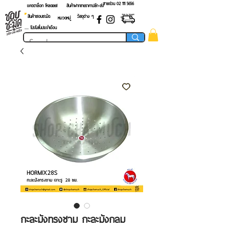
สายด่วน 02 ​111 5656
แคตตาล็อก โหลดเลย!
สินค้าฝากขายราคาปลีก-ส่ง
สินค้าชอบชะมัด
วัสดุต่าง ๆ
หมวดหมู่
.... โปรโมชั่นประจำเดือน
กะละมังทรงชาม กะละมังกลม